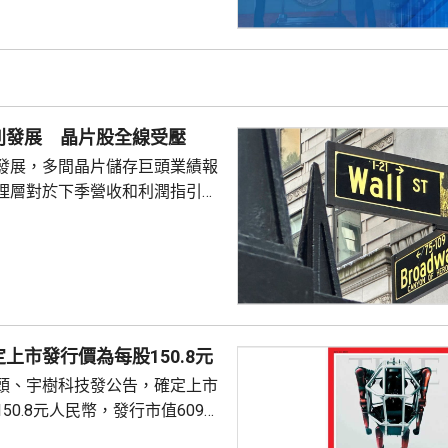
別發展 晶片股全線受壓
發展，多間晶片儲存巨頭業績報
理層對於下季營收和利潤指引未
望，引發對晶片股板塊「增長見
晶片板塊全線受壓，西部數據開
11%。 道瓊斯工業平均
，跌33點； 標準普爾500
； 納斯達克指數報
56點。
上市發行價為每股150.8元
頭、宇樹科技發公告，確定上市
50.8元人民幣，發行市值609億
下申購日為下周一，繳款截止日