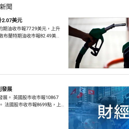
新聞
2.07美元
期油收巿報77.29美元，上升
4美元。
別發展
巿報10867
9點，上