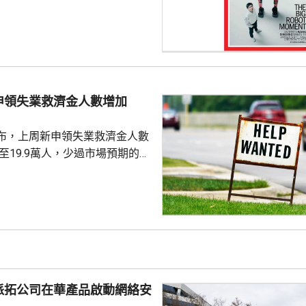
上發行相結合的方式進行，擬公
040多萬股，擬發行數量佔發行後
0%。網上初始發行數量為647
始發行數量為2580多萬股，初始
約為809萬股。發行完成後，宇
申領失業救濟金人數增加
.
布，上周新申領失業救濟金人數
，至19.9萬人，少過市場預期的
值經修訂後增至19.8萬人。 更能
周平均數就減少4500人，至逾
派拓公司在華產品啟動網絡安