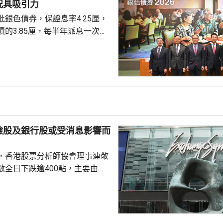
況具吸引力
慮購買20...
銀色債券，保證息率4.25厘，
的3.85厘，每半年派息一次。
0億元，每手1萬元，年期3年。
金額100萬元，即最多獲配發
持有有效香港身份證、1967年或
屆60歲或以上的人士，本月21日
認購。政府預估，約有247萬人
，會視乎認購反應，將目標發行
 財經事務及庫務局局
險股及銀行股或受消息影響而
，香港股票分析師協會理事連敬
數全日下跌逾400點，主要由於
0700.HK)、阿里巴巴
)下跌逾2%，同時友邦(01299.HK)及
.HK)受消息影響，亦分別跌逾6%及
，內地擬向境外保單收益徵稅