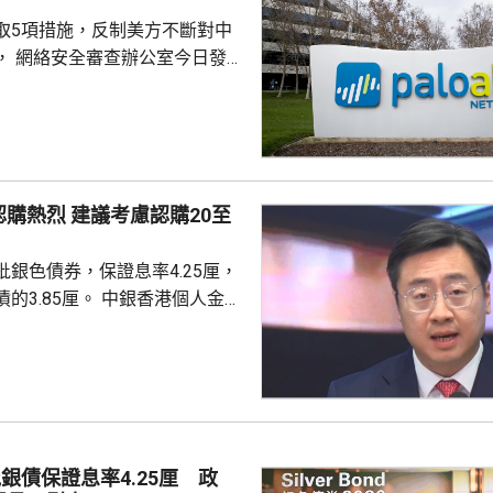
取5項措施，反制美方不斷對中
， 網絡安全審查辦公室今日發公
全公司、派拓（Palo Alto
s）在華銷售產品啟動網絡安全審查。
障關鍵信息基礎設施安全穩定運
安全風險隱患，維護國家安全，
全法》及《網絡安全法》，對派
議考慮認購20至
查。 商務部昨日宣布對
反制措施，包括加強無人機相關
銀色債券，保證息率4.25厘，
...
厘。 中銀香港個人金融
周國昌表示，地緣政治局勢持
、企業盈利及通脹形勢不穩定，
市波動，令風險較低及收益穩定
引力。現時市場定期存款利率普
息率4.25厘的水平合理且吸
年銀色債券的認購反應熱烈，每
銀債保證息率4.25厘 政
人參與，預料今次認購人數會更