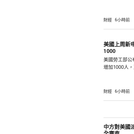
為下周三。 宇樹科技今次IPO採用戰略配售、
網下發行與網
開發行新股4
財經
6小時前
總股本比例為1
萬股，網下初
戰略配售數量
美國上周新
樹科技總股本..
1000
美國勞工部公
增加1000人
20.2萬人；前
反映實況的四
19.8萬。
財經
6小時前
中方對美國
全審查