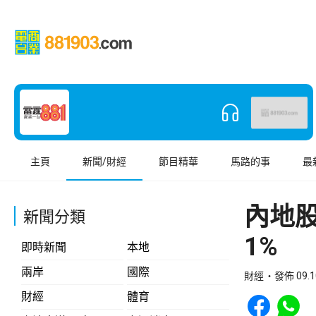
主頁
新聞/財經
節目精華
馬路的事
最
內地
新聞分類
1%
即時新聞
本地
兩岸
國際
財經
發佈 09.1
Share to Face
Share t
財經
體育