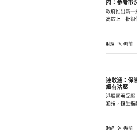
府：參考市
多，建議市民可考
政府推出新一批
高於上一批銀債
目標發行額50
每人最高配發
100手債券；
財經
9小時前
之前出生、年
至9月4日接受
符合認購資格
額上調至最多550億元。
連敬涵：保
長許...
續有沽壓
港股顯著受壓
涵指，恒生指
重磅藍籌騰訊(0
(09988.HK
滙豐(00005
財經
9小時前
1%。他相信