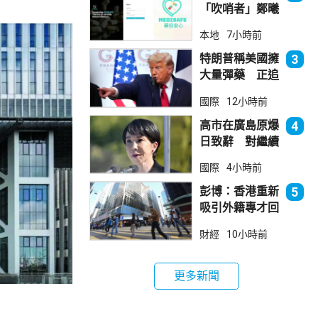
「吹哨者」鄭曦
琳踢保 警：仍
本地
7小時前
進行刑事調查
特朗普稱美國擁
3
大量彈藥 正追
捕叛國「洩密
國際
12小時前
者」
高市在廣島原爆
4
日致辭 對繼續
堅持無核三原則
國際
4小時前
含糊其辭
彭博：香港重新
5
吸引外籍專才回
流
財經
10小時前
更多新聞