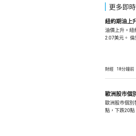
更多即時
紐約期油上升
油價上升。紐約
2.07美元。 倫敦布蘭特期油收巿報82.49美
元，上升3.0
財經
18分鐘前
歐洲股巿個
歐洲股巿個別發展。 英國股巿收
點，下跌20點。 法國股巿收巿報869
升30點。 德國股巿收巿報26140點，上升13
點。