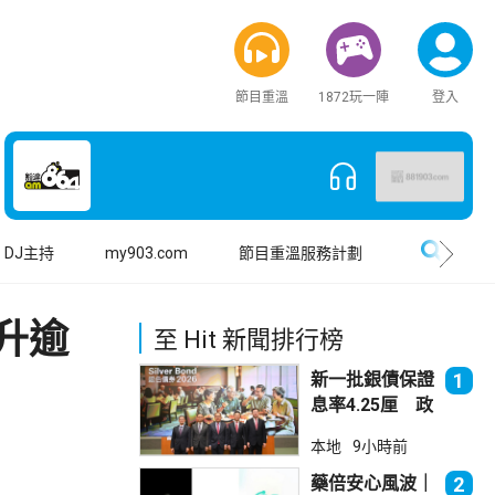
節目重溫
1872玩一陣
登入
搜尋
DJ主持
my903.com
節目重溫服務計劃
升逾
至 Hit 新聞排行榜
新一批銀債保證
1
息率4.25厘 政
府：參考市況具
本地
9小時前
吸引力
藥倍安心風波｜
2