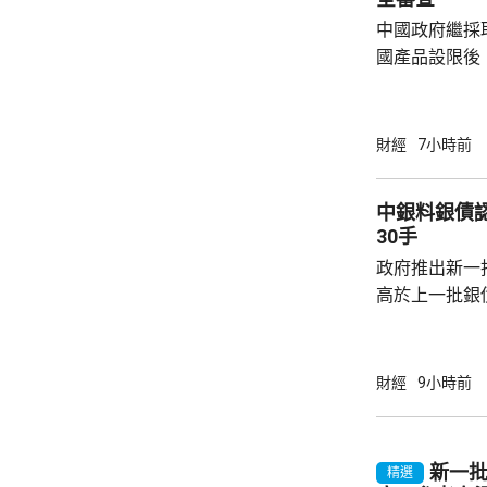
中國政府繼採
國產品設限後
告，對美國網絡安
Network
公告指，為保
財經
7小時前
行，防範網絡
依據《國家安
中銀料銀債認購熱烈 建
拓產品實施網絡安全審
30手
美國採取5項
政府推出新一批
兩用物項對出口管
高於上一批銀債的3.85
產品部總經理
續，經濟數據
帶動股市和債
財經
9小時前
的銀債更有吸
遍約3厘，保證
引。他指，近
新一批
精選
年超過30萬