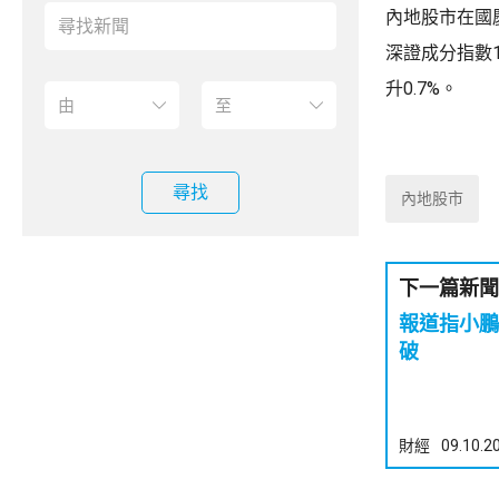
內地股市在國慶
深證成分指數1
升0.7%。
尋找
內地股市
下一篇新聞
報道指小鵬
破
財經
09.10.2