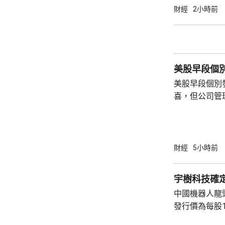
財經
2小時前
美股早段個
美股早段個別
喜，但公司管
能滿足市場期
頂」的恐慌，
市跌14%，閃迪亦下挫
指數最新報54315點
財經
5小時前
指數報7726點，升3點
26418點，升
宇樹科技確定
中國機器人龍
發行價為每股1
元。網上及網