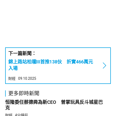
下一篇新聞：
錦上路站柏瓏III首推138伙 折實466萬元
入場
財經
09.10.2025
更多即時新聞
恒隆委任蔡德粦為新CEO 曾掌玩具反斗城星巴
克
財經
4分鐘前