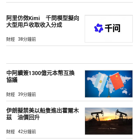
阿里仿傚Kimi 千問模型擬向
大型用戶收取收入分成
財經
38分鐘前
中阿續簽1300億元本幣互換
協議
財經
39分鐘前
伊朗擬禁美以船隻進出霍爾木
茲 油價回升
財經
42分鐘前