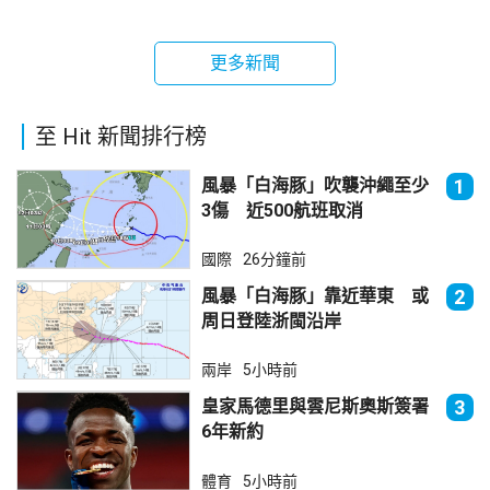
更多新聞
至 Hit 新聞排行榜
風暴「白海豚」吹襲沖繩至少
1
3傷 近500航班取消
國際
26分鐘前
風暴「白海豚」靠近華東 或
2
周日登陸浙閩沿岸
兩岸
5小時前
皇家馬德里與雲尼斯奧斯簽署
3
6年新約
體育
5小時前