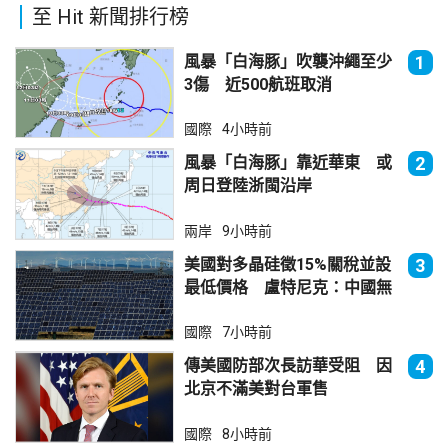
至 Hit 新聞排行榜
風暴「白海豚」吹襲沖繩至少
1
3傷 近500航班取消
國際
4小時前
風暴「白海豚」靠近華東 或
2
周日登陸浙閩沿岸
兩岸
9小時前
美國對多晶硅徵15%關稅並設
3
最低價格 盧特尼克：中國無
法再傾銷
國際
7小時前
傳美國防部次長訪華受阻 因
4
北京不滿美對台軍售
國際
8小時前