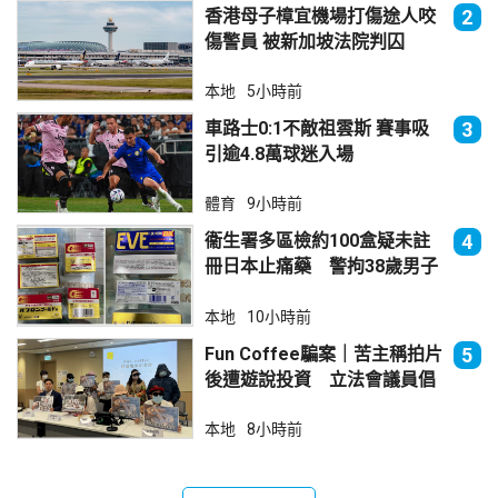
香港母子樟宜機場打傷途人咬
2
傷警員 被新加坡法院判囚
本地
5小時前
車路士0:1不敵祖雲斯 賽事吸
3
引逾4.8萬球迷入場
體育
9小時前
衞生署多區檢約100盒疑未註
4
冊日本止痛藥 警拘38歲男子
本地
10小時前
Fun Coffee騙案｜苦主稱拍片
5
後遭遊說投資 立法會議員倡
加強保障
本地
8小時前