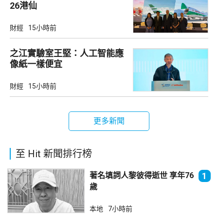
26港仙
財經
15小時前
之江實驗室王堅：人工智能應
像紙一樣便宜
財經
15小時前
更多新聞
至 Hit 新聞排行榜
著名填詞人黎彼得逝世 享年76
1
歲
本地
7小時前