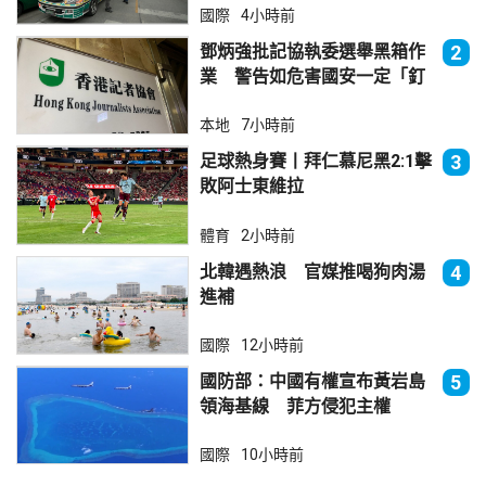
國際
4小時前
鄧炳強批記協執委選舉黑箱作
2
業 警告如危害國安一定「釘
死你」
本地
7小時前
足球熱身賽丨拜仁慕尼黑2:1擊
3
敗阿士東維拉
體育
2小時前
北韓遇熱浪 官媒推喝狗肉湯
4
進補
國際
12小時前
國防部：中國有權宣布黃岩島
5
領海基線 菲方侵犯主權
國際
10小時前