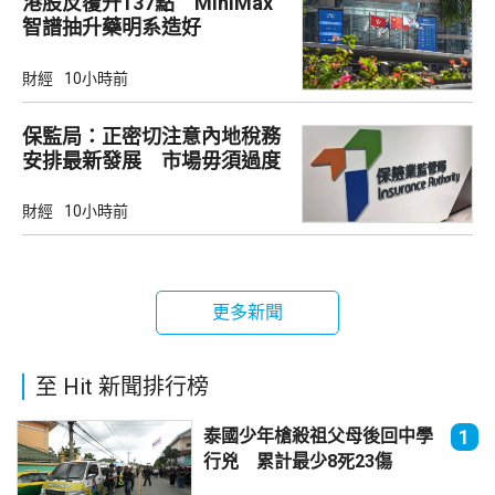
港股反覆升137點 MiniMax
智譜抽升藥明系造好
財經
10小時前
保監局：正密切注意內地稅務
安排最新發展 市場毋須過度
解讀
財經
10小時前
更多新聞
至 Hit 新聞排行榜
泰國少年槍殺祖父母後回中學
1
行兇 累計最少8死23傷