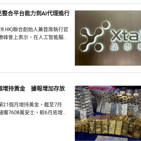
整合平台能力到AI代理進行
228.HK)聯合創始人兼首席執行官
療峰會上表示，在人工智能驅動
 Science)上，醫藥研發是最佳實驗
涉及到幾乎所有的自然學科，並
跨尺度的複雜科學問題。他又
立出能像科學家一樣，能獨自完
證的閉環系統，近期已將平台能
us Agent，能調度專家技能與真
1個增持黃金 據報增加存放
設施，完成真正的科研項目，並
第21個月增持黃金，截至7月
備7608萬安士，較6月底增加
貨金靠穩，徘徊4300美元水
支持香港成為主要的黃金交易中