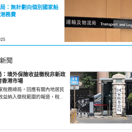
局：無計劃向個別國家船
港務費
025
新聞
局：境外保險收益徵稅非新政
對香港市場
家稅務總局，回應有關內地居民
收益納入徵稅範圍的報道，稅務
負責人指，按照中國個人所得稅
中國稅收居民需就全球所得，履
境外保險收益也屬於應納稅所得
新政策，更不是專門針對香港保