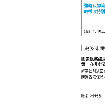
運輸及物流
舶徵收特別
財經
15.10.2
更多即時
國家稅務總
策 亦非針
新華社引述國
購買香港保險
總局相關司局
法相關規定，
行納稅義務，
財經
2小時前
的範疇，並非