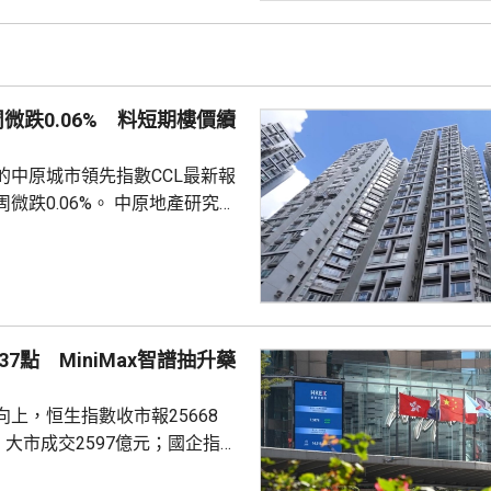
知情人士指，人行一直在將部分
敦轉移回國，過去幾個月已在香
預料趨勢持續。 香港上月啟
金清算系統。人行行長潘功勝在
周微跌0.06% 料短期樓價續
將繼續提高國...
的中原城市領先指數CCL最新報
0.06%。 中原地產研究部
楊明儀指出，樓價已由低位回升
買家追價轉趨審慎，而業主態度
鋸局面，致成交量減少，樓價出
CL連續8周於160點上下窄幅爭
然四跌一升，但指數仍貼近160
7點 MiniMax智譜抽升藥
向下。她指，近期內地接連執行
措施令股市波動，業主買家均轉
上，恒生指數收市報25668
...
，大市成交2597億元；國企指數
32點；恒生科技指數4858點，升