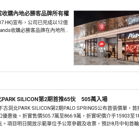
 負責人指，居民個人
包括保險收益在內，應依法繳納
成收購內地必勝客品牌所有權
是國際通行做法，亦是中國個人
87.HK)宣布，公司已完成以12億
來，一直堅持的基本原則...
Brands收購必勝客品牌在內地所
定2027年和2028年每年淨新
家的目標，預計加速至每年超過
成本節約，預計會推動必勝客扣
餐廳利潤率和經營利潤率提升
交易相關成本、利息...
ARK SILICON第2期首推65伙 505萬入場
洞北PARK SILICON第2期PALO SPRINGS公布首張價單，
優惠後，折實售價505.7萬至866.9萬，折實呎價介乎15903至1
71元。項目明日開放示範單位予公眾參觀及收票，預計8月中旬首