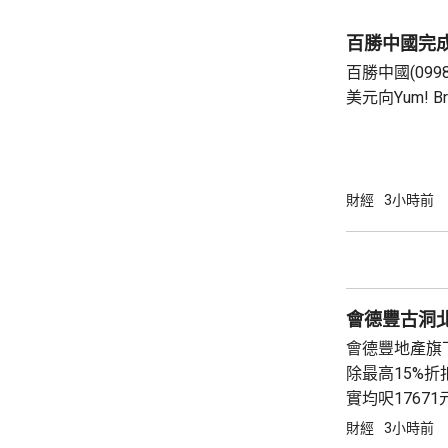
險市場，無需過度解讀。
從境外取得，
百勝中國完
個人所得稅，
百勝中國(099
所得稅法實施以
美元向Yum! 
有權的交易。 百勝中國首席執行官屈翠容表
示，將必勝客原
增超過600
800家。 免去向Yum! Brands支付3%的特許經
財經
3小時前
營費所帶來的
除增值稅後的
2.8%。在計入
會德豐古洞北P
會德豐地產旗下古
除最高15%折扣
實均呎176
財經
3小時前