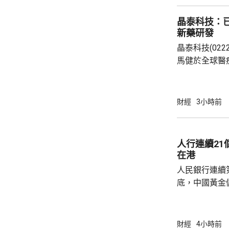
晶泰科技：已
新藥研發
晶泰科技(02
馬健於全球醫
科學(AI for
場，因為當中
需要降決不少
財經
3小時前
指，目標是建
成由猜想到驗
力整合為Geni
人行連續2
實實驗和基礎
在港
已...
人民銀行連續
底，中國黃金儲
64萬安士。現
平。 彭博報道指，人民銀行增加在香港存放黃
金，將可助力
財經
4小時前