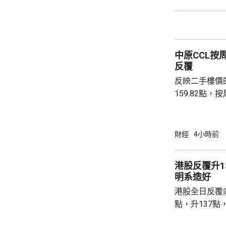
心。報道引述
黃金儲備由倫
港增加黃金存儲，
動試運行的黃
中原CCL按
啟動儀式表示，
反覆
反映二手樓價
159.82點，按周微跌
高級聯席董事
近兩成，二手
強硬，造成拉
財經
4小時前
現高位整固。C
持，近五周雖
港股反覆升13
點，未有轉勢
明系造好
多項資金管理
港股全日反覆向
趨觀望，部分業主
點，升137點
8531點，升