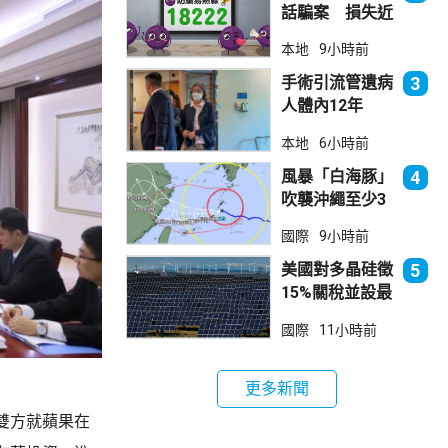
話騙案 損失近
6900萬元
本地
9小時前
手術引流管遺病
3
人體內12年
女醫生石岳容專
本地
6小時前
業失當除牌1個
月
風暴「白海豚」
4
吹襲沖繩至少3
傷 近500航班
國際
9小時前
取消
美國對多晶硅徵
5
15%關稅並設最
低價格 盧特尼
國際
11小時前
克：中國無法再
傾銷
更多新聞
雙方就蘋果在