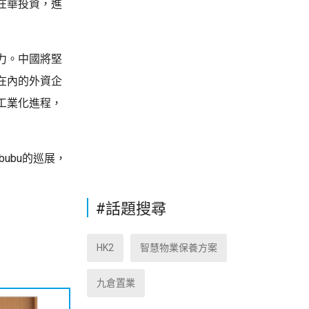
在華投資，進
力。中國將堅
在內的外資企
工業化進程，
bubu的巡展，
#話題搜尋
HK2
智慧物業保養方案
九倉置業