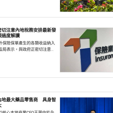
ax(00100.HK)升近1成，報
29.2元，3日累計飊升近42%；智
K)升逾14%，報1246元，升159
I相關股亦造好，兆易創新(0398...
密切注意內地稅務安排最新發
須過度解讀
外保險保單產生的各類收益納入
監局表示，與政府正密切注意內
品稅務安排的最新發展，同時會
局指，中國居民就
必須依法申報及繳稅的要求一直
用過度解讀或作出揣測。香港保
熟，產品設計靈活先進，可提供
球資產配置、人生規劃、財富傳
，相信對內地客戶有一定吸引
內地最大藥品零售商 具身智
保險業聯會表示，截至目前為...
大
.HK)核心本地商業CEO王莆中於全