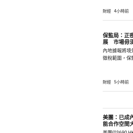
37點。 DeepSeek大幅上調API價格，大模型
股急升，MiniM
財經
4小時前
326.4元，升
譜(02513.H
元。 其他A
保監局：正
展 市場毋
內地據報將境
徵稅範圍，保
地有關金融產
與業界保持緊密溝通。 保監
境外投資收益
財經
5小時前
存在，市場不
險市場發展成
貨幣選擇、環
承等專業服務
美團：已成
力。 香港
能合作空間
美團(03690