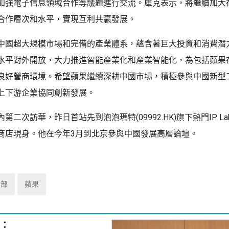
加強電子信息領域合作等議題進行交流。庫克表示，將繼續加大
合作層次和水平，實現互利共贏發展。
中國超大規模市場和完備的產業體系，蘊含著巨大投資和消費潛
水平對外開放，大力推進智能產業化和產業智能化，為包括蘋果
良好營商環境。希望蘋果繼續深耕中國市場，積極參與中國新型
上下游企業協同創新發展。
第二次訪華，昨日首站先到泡泡瑪特(09992.HK)旗下熱門IP La
商店現身。他在今年3月到北京參與中國發展高層論壇。
信部
蘋果
：