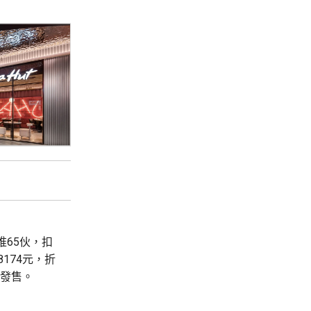
首推65伙，扣
8174元，折
輪發售。