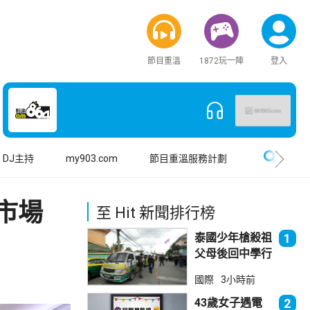
節目重溫
1872玩一陣
登入
搜尋
DJ主持
my903.com
節目重溫服務計劃
市場
至 Hit 新聞排行榜
泰國少年槍殺祖
1
父母後回中學行
兇 累計最少8
國際
3小時前
死23傷
43歲女子遇電
2