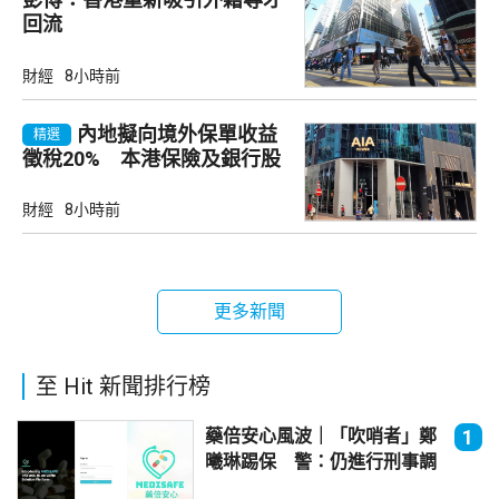
回流
財經
8小時前
內地擬向境外保單收益
精選
徵稅20% 本港保險及銀行股
承壓
財經
8小時前
更多新聞
至 Hit 新聞排行榜
藥倍安心風波｜「吹哨者」鄭
1
曦琳踢保 警：仍進行刑事調
查