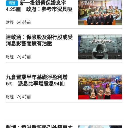
新一批銀債保證息率
精選
4.25厘 政府：參考市況具吸
引力
財經
6小時前
連敬涵：保險股及銀行股或受
消息影響而續有沽壓
財經
7小時前
九倉置業半年基礎淨盈利增
6% 派息比率增股息94仙
財經
7小時前
彭博：香港重新吸引外籍專才