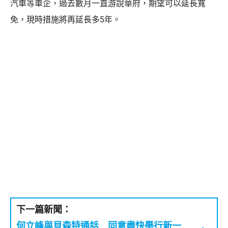
汽車等車企，過去數月一直游說華府，期望可以延長寬
免，現時措施將再延長多5年。
下一篇新聞：
何立峰與貝森特通話 同意盡快舉行新一