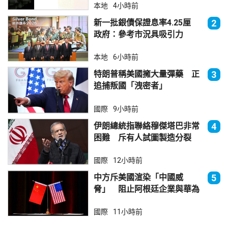
本地
4小時前
新一批銀債保證息率4.25厘
2
政府：參考市況具吸引力
本地
6小時前
特朗普稱美國擁大量彈藥 正
3
追捕叛國「洩密者」
國際
9小時前
伊朗總統指聯絡穆傑塔巴非常
4
困難 斥有人試圖製造分裂
國際
12小時前
中方斥美國渲染「中國威
5
脅」 阻止阿根廷企業與華為
合作
國際
11小時前