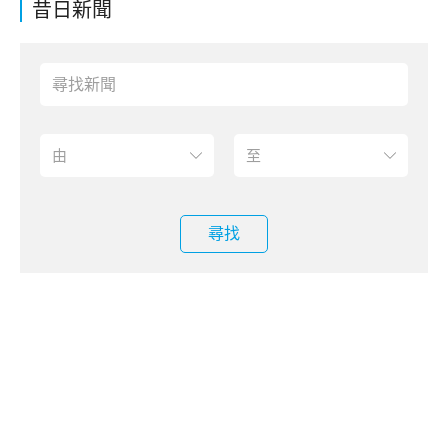
昔日新聞
尋找