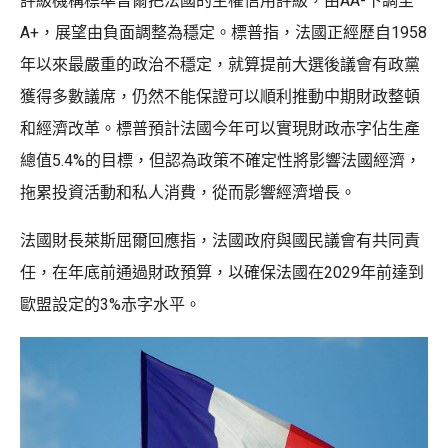
評級機構標準普爾把法國的主權信用評級，由AA-下調至
A+，展望由負面調整為穩定。標普指，法國正經歷自1958
年以來最嚴重的政治不穩定，就算提前大選後議會有政黨
獲得多數議席，仍然不能保證可以順利推動中期財政整頓
和經濟改革。標普預計法國今年可以實現財政赤字佔生產
總值5.4%的目標，但認為政策不確定性將影響法國經濟，
拖累投資活動和私人消費，從而影響經濟增長。
法國財長萊斯屈爾回應指，法國政府與國民議會有共同責
任，在年底前通過財政預算，以確保法國在2029年前達到
歐盟設定的3%赤字水平。