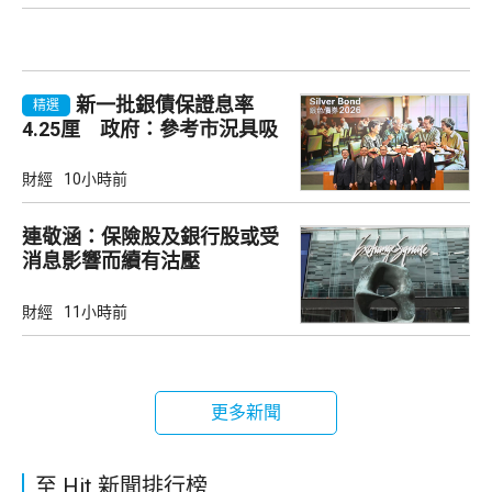
新一批銀債保證息率
精選
4.25厘 政府：參考市況具吸
引力
財經
10小時前
連敬涵：保險股及銀行股或受
消息影響而續有沽壓
財經
11小時前
更多新聞
至 Hit 新聞排行榜