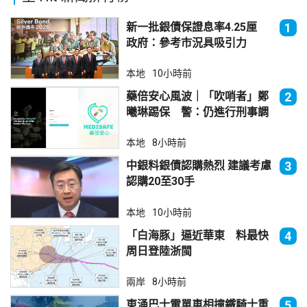
新一批銀債保證息率4.25厘
1
政府：參考市況具吸引力
本地
10小時前
藥倍安心風波｜「吹哨者」鄭
2
曦琳踢保 警：仍進行刑事調
查
本地
8小時前
中銀料銀債認購熱烈 建議考慮
3
認購20至30手
本地
10小時前
「白海豚」逼近華東 料最快
4
周日登陸浙閩
兩岸
8小時前
東涌巴士電單車相撞鐵騎士重
5