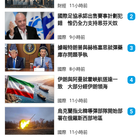
財經
11小時前
國際足協承認出售賽事計劃犯
2
錯 惟仍全力支持恩芬天奴
國際
9小時前
據報特朗普與赫格塞思就彈藥
3
庫存問題爭執
國際
8小時前
伊朗與阿曼就霍峽航道達一
4
致 大部分經伊朗領海
國際
11小時前
烏克蘭指北韓導彈部隊開始部
5
署在俄羅斯西部地區
國際
11小時前