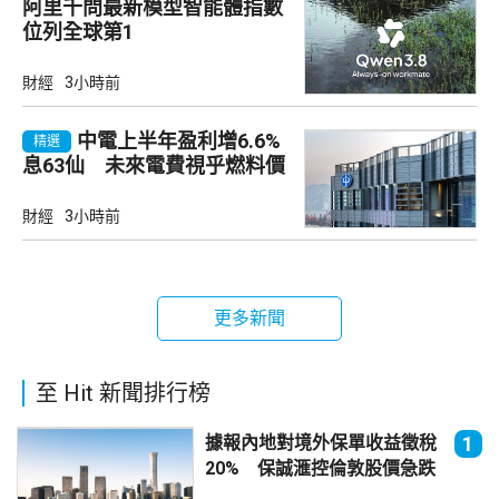
阿里千問最新模型智能體指數
位列全球第1
財經
3小時前
中電上半年盈利增6.6%
精選
息63仙 未來電費視乎燃料價
及成本
財經
3小時前
更多新聞
至 Hit 新聞排行榜
據報內地對境外保單收益徵稅
1
20% 保誠滙控倫敦股價急跌