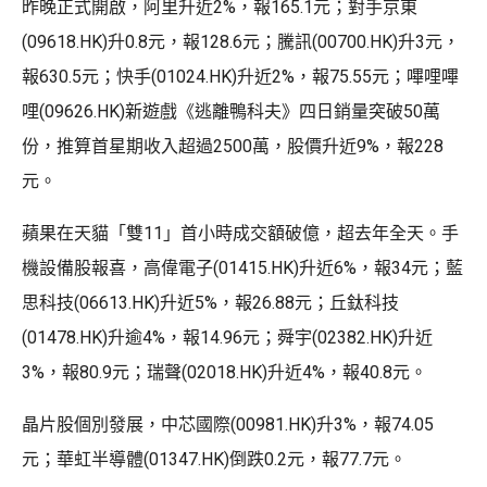
昨晚正式開啟，阿里升近2%，報165.1元；對手京東
(09618.HK)升0.8元，報128.6元；騰訊(00700.HK)升3元，
報630.5元；快手(01024.HK)升近2%，報75.55元；嗶哩嗶
哩(09626.HK)新遊戲《逃離鴨科夫》四日銷量突破50萬
份，推算首星期收入超過2500萬，股價升近9%，報228
元。
蘋果在天貓「雙11」首小時成交額破億，超去年全天。手
機設備股報喜，高偉電子(01415.HK)升近6%，報34元；藍
思科技(06613.HK)升近5%，報26.88元；丘鈦科技
(01478.HK)升逾4%，報14.96元；舜宇(02382.HK)升近
3%，報80.9元；瑞聲(02018.HK)升近4%，報40.8元。
晶片股個別發展，中芯國際(00981.HK)升3%，報74.05
元；華虹半導體(01347.HK)倒跌0.2元，報77.7元。