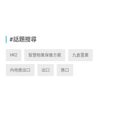
#話題搜尋
HK2
智慧物業保養方案
九倉置業
內地進出口
出口
進口