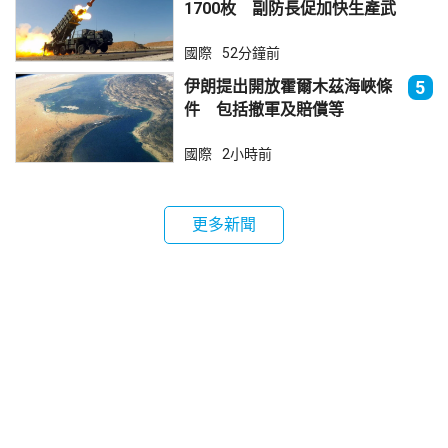
1700枚 副防長促加快生產武
器
國際
52分鐘前
伊朗提出開放霍爾木茲海峽條
5
件 包括撤軍及賠償等
國際
2小時前
更多新聞