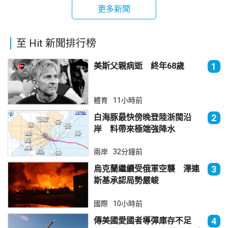
更多新聞
至 Hit 新聞排行榜
美斯父親病逝 終年68歲
1
體育
11小時前
白海豚最快傍晚登陸浙閩沿
2
岸 料帶來極端強降水
兩岸
32分鐘前
烏克蘭繼續受俄軍空襲 澤連
3
斯基承認局勢嚴峻
國際
10小時前
傳美國愛國者導彈庫存不足
4