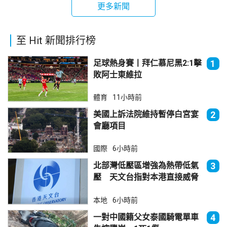
更多新聞
至 Hit 新聞排行榜
足球熱身賽丨拜仁慕尼黑2:1擊
1
敗阿士東維拉
體育
11小時前
美國上訴法院維持暫停白宮宴
2
會廳項目
國際
6小時前
北部灣低壓區增強為熱帶低氣
3
壓 天文台指對本港直接威脅
不大
本地
6小時前
一對中國籍父女泰國騎電單車
4