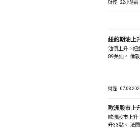
上升47點。 總計整個星期，納指上升5.2%。
財經
22小時前
道指及標指分別
紐約期油上升
油價上升。紐約
89美仙。 倫敦布蘭特期油收巿報83.55美元，
上升1.06美元
財經
07.08.202
歐洲股巿上
歐洲股巿上升。 英國股巿收巿報10901
升33點。 法國股巿收巿報8714點，上升15
點。 德國