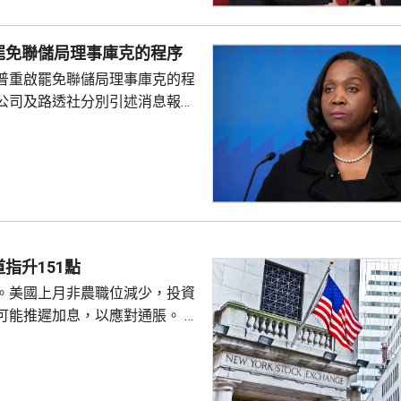
道指，以往總統與聯儲局主席較少
朗普與沃什不時通電話屬不常
罷免聯儲局理事庫克的程序
疑特朗普可能試圖影響聯儲局決
普重啟罷免聯儲局理事庫克的程
顯示，沃什6月沒與特朗普通話
公司及路透社分別引述消息報
與財長貝森特進行三次早餐
僚長周三去信庫克，稱有充分理
揭貸款協議中作出虛假陳述，認
成疏忽，令人對她出任聯儲局理
質疑，因此特朗普正考慮撒銷她
要求她在21日內提交書面回覆。
聲明否認指控，強調白宮沒有任
除庫克的職務。 特朗普去年
指升151點
詐抵押貸款為由，解除庫...
。美國上月非農職位減少，投資
可能推遲加息，以應對通脹。 道
數收巿報54036點，上升151