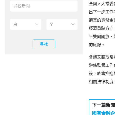
全國人大常委
出下一步工作
適宜的貨幣金
經濟重點方向
平雙向開放，
尋找
的底線。
會議又聽取常
鏈條監管工作
設，統籌推進
相關法律制度
下一篇新聞
國有金融企