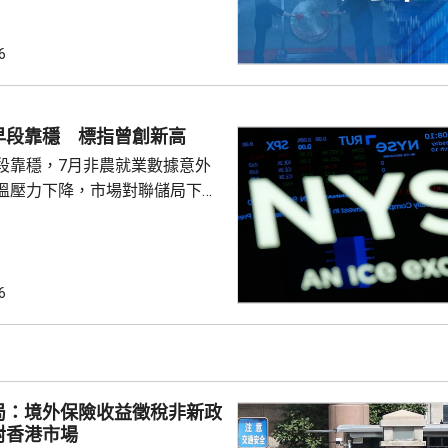
6
早段靠穩 標指曾創新高
段靠穩，7月非農就業數據意外
溫壓力下降，市場對聯儲局下月
緒消退，三大主要指數全線向
0指數更一度創下歷史新高，國債
00指數報7737
6
局：境外保險收益徵稅非新政
對香港市場