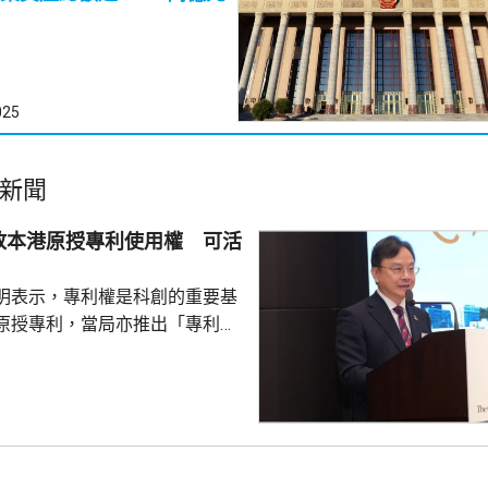
025
新聞
放本港原授專利使用權 可活
明表示，專利權是科創的重要基
原授專利，當局亦推出「專利
所有採用本港專利的企業提供稅
將本港原授專利開放大灣區城市
有更多人來港申請專利，活躍本
生態，但人口少，市場細，難以
業，必須依賴其他市場，例如大