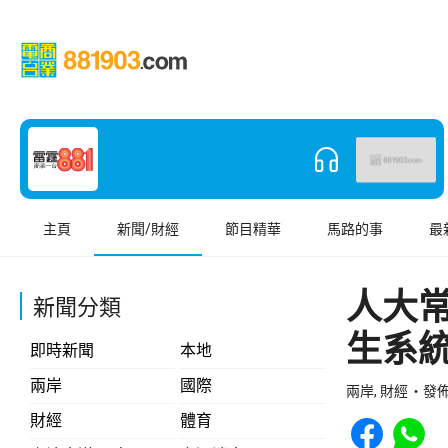
主頁
新聞/財經
節目精華
馬路的事
最
人大
新聞分類
生系
即時新聞
本地
兩岸
國際
兩岸, 財經
發佈 
Share to Face
Share t
財經
體育