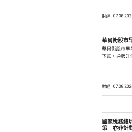
財經
07.08.202
華爾街股市
華爾街股市早
下跌，通脹升
加息的恐慌情
上，標普50
孳息率下跌。 道瓊斯工業平均指數最新報
53965點，升80點； 標準普爾5
財經
07.08.202
點，升27點； 納斯達克指數報26600點，升
250點。
國家稅務總
策 亦非針