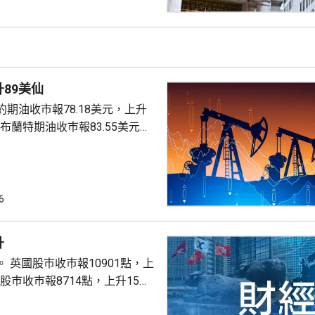
上升3%及3.6%。
89美仙
期油收巿報78.18美元，上升
。
6
升
點，上
股巿收巿報26319點，上升179點。