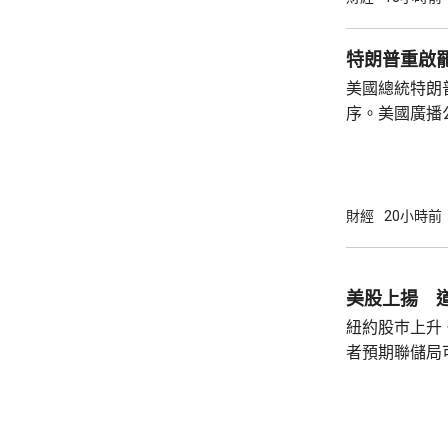
論經濟。 報
互動，因此特
特朗普重啟
見，令外界質
美國總統特朗
策。不過日程
序。美國廣播
或會談，只是
道，白宮副幕
會，...
由相信她在按
為相關行為構
事的誠信產生
財經
20小時前
的理事職位，
庫克的律師發
何正當理由可以解
美股上揚 道
8月底亦曾以欺
紐約股巿上升
者預期聯儲局
瓊斯工業平均指
點。 納斯達克指數收巿報26690點，上升342
點。 標普五百指數創新高，收巿報7757點，