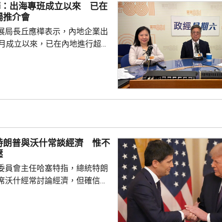
樺：出海專班成立以來 已在
專利權方面弱點。盧煜明表示，
場推介會
都帶來的機遇，已向政府提...
展局長丘應樺表示，內地企業出
0月成立以來，已在內地進行超過
，包括在北京、上海及山東等地，
參與；行政長官李家超出訪中亞
內地及香港企業隨團，簽訂96份
近17億元投資額。 丘應樺
，當局協助企業「出海」時，會
進來」，鼓勵在香港先成立地區
並在香港作籌融資，相信對香港
特朗普與沃什常談經濟 惟不
，他下周出訪馬來...
壓
委員會主任哈塞特指，總統特朗
席沃什經常討論經濟，但確信特
局的獨立性，不會就利率決定向
塞特接受彭博電視訪問時指，沃
期以來關係非常密切，一直會討