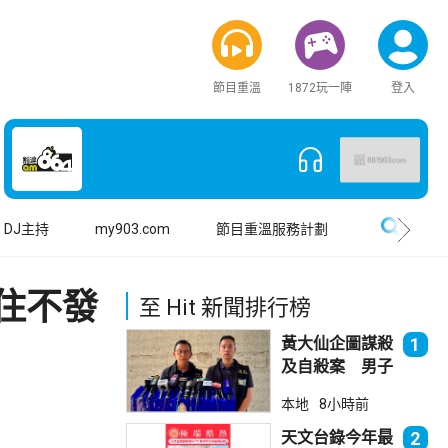
節目重溫
1872玩一陣
登入
搜尋
DJ主持
my903.com
節目重溫服務計劃
住不發
至 Hit 新聞排行榜
黃大仙企圖謀殺
1
及自殺案 男子
斬傷樓上街坊後
本地
8小時前
墮樓亡
天文台錄今年最
2