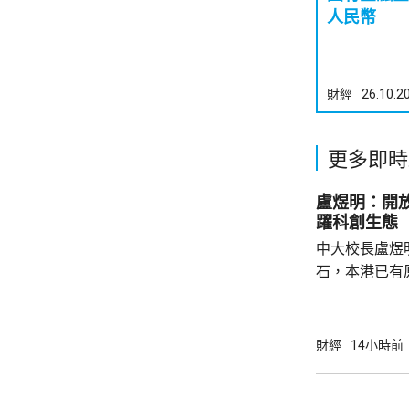
人民幣
財經
26.10.2
更多即時
盧煜明：開
躍科創生態
中大校長盧煜
石，本港已有
盒」安排，向
務優惠，若能
使用，相信會
財經
14小時前
港創科生態。 盧煜明在一個電視節目表示，本
港有良好科研
產出獨角獸企