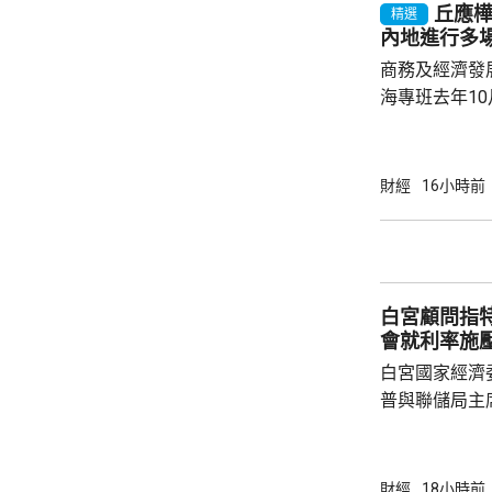
丘應
精選
灣區，及解決
內地進行多
中大亦將把握北
商務及經濟發
海專班去年1
10場推介會
有幾千間企業
時，亦已帶同
財經
16小時前
合作備忘錄，達至
在本台節目指
先將企業「引
總部或公司，
白宮顧問指
整體經濟有幫助
會就利率施
白宮國家經濟
普與聯儲局主
朗普尊重聯儲
沃什施壓。哈
什和特朗普長
財經
18小時前