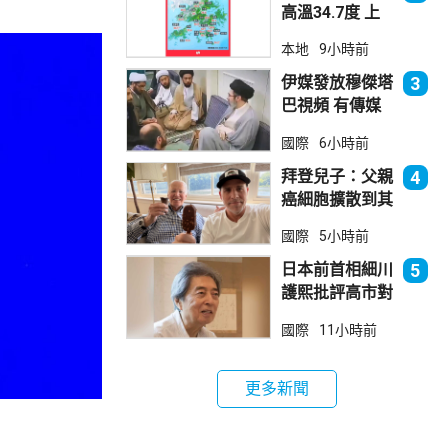
高溫34.7度 上
水38.5度
本地
9小時前
伊媒發放穆傑塔
3
巴視頻 有傳媒
發現早前曾播出
國際
6小時前
拜登兒子：父親
4
癌細胞擴散到其
他部位 帶來痛
國際
5小時前
苦
日本前首相細川
5
護熙批評高市對
華等政策
國際
11小時前
更多新聞