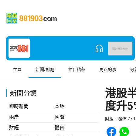
主頁
新聞/財經
節目精華
馬路的事
最
港股半
新聞分類
度升5
即時新聞
本地
兩岸
國際
財經
發佈 27.1
Share to Face
Share t
財經
體育