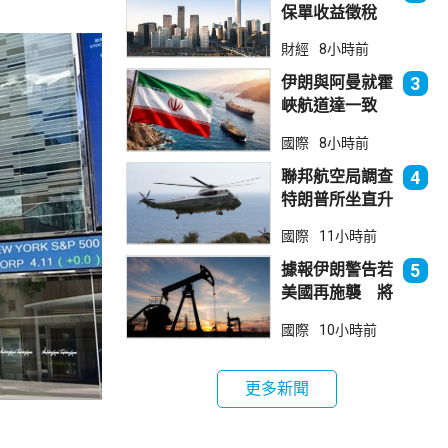
保單收益徵稅
20% 保誠滙控
財經
8小時前
倫敦股價急跌
伊朗與阿曼就霍
3
峽航道達一致
大部分經伊朗領
國際
8小時前
海
聯邦航空局調查
4
特朗普所坐直升
機遭遇的飛行安
國際
11小時前
全事件
據報伊朗警告若
5
美國再施襲 將
攻擊波斯灣地區
國際
10小時前
能源設施
更多新聞