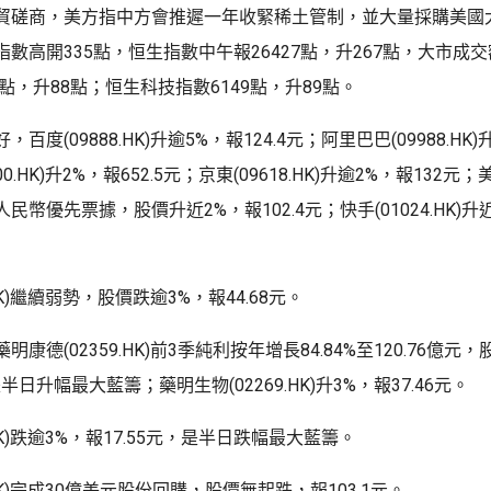
貿磋商，美方指中方會推遲一年收緊稀土管制，並大量採購美國
數高開335點，恒生指數中午報26427點，升267點，大市成交
2點，升88點；恒生科技指數6149點，升89點。
度(09888.HK)升逾5%，報124.4元；阿里巴巴(09988.HK)升
0.HK)升2%，報652.5元；京東(09618.HK)升逾2%，報132元；美團
幣優先票據，股價升近2%，報102.4元；快手(01024.HK)升近2
.HK)繼續弱勢，股價跌逾3%，報44.68元。
康德(02359.HK)前3季純利按年增長84.84%至120.76億元
是半日升幅最大藍籌；藥明生物(02269.HK)升3%，報37.46元。
.HK)跌逾3%，報17.55元，是半日跌幅最大藍籌。
.HK)完成30億美元股份回購，股價無起跌，報103.1元。