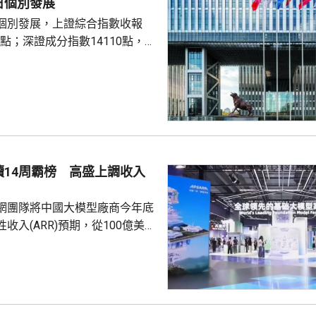
日個別發展
)，機制允許稅務機構間交換境外
個別發展，上證綜合指數收報
在打擊逃稅及避稅行為。近期由
21點；深證成分指數14110點，跌
開始實際執行相...
交額25287億元人民幣。創業板
續14周霸榜 高盛上調收入
網團隊將中國大模型廠商今年底
收入(ARR)預期，從100億美元
美元，並預測到2030年將攀升至
，5年增長25倍。富瑞的報告就
uter平台上，中國模型已連續14
，DeepSeek V4 Flash單周
en位列榜首。 高盛預測，中