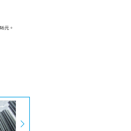
.46元。
。