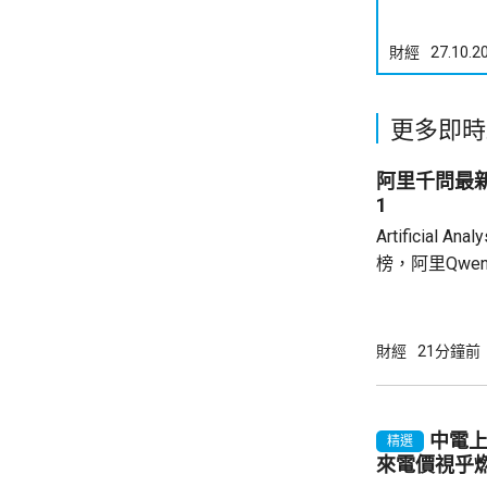
財經
27.10.2
更多即時
阿里千問最
1
Artificial
榜，阿里Qwen3
Index)指
Claude Op
Agentic
財經
21分鐘前
雜問題的潛力
這一領域冠軍長
前中國模型最好的成
中電上
精選
來電價視乎