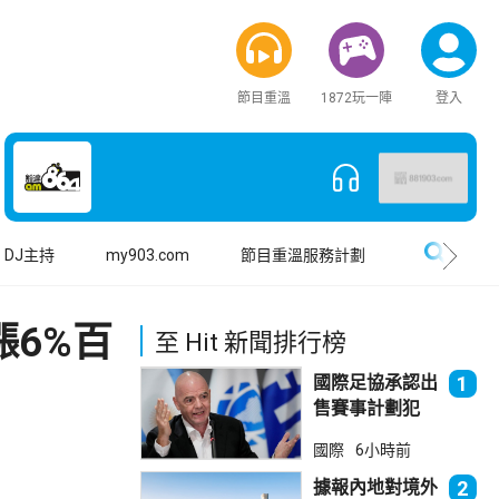
節目重溫
1872玩一陣
登入
搜尋
DJ主持
my903.com
節目重溫服務計劃
漲6%百
至 Hit 新聞排行榜
國際足協承認出
1
售賽事計劃犯
錯 惟仍全力支
國際
6小時前
持恩芬天奴
據報內地對境外
2