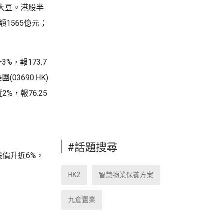
大豆。港股半
額1565億元；
3%，報173.7
(03690.HK)
%，報76.25
#話題搜尋
，股價升近6%，
HK2
智慧物業保養方案
九倉置業