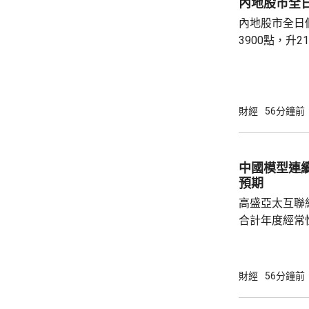
內地股市全
報準則(CRS
內地股市全日
投資信息，旨
3900點，升
於內地部分區域
34點。兩市成
指數跌19點。
財經
56分鐘前
中國模型連
預期
高盛亞太互聯
合計年度經常性
上調至130億
1250億美元
指，OpenRo
財經
56分鐘前
周包攬調用量前5倍
消耗7.22萬億tok