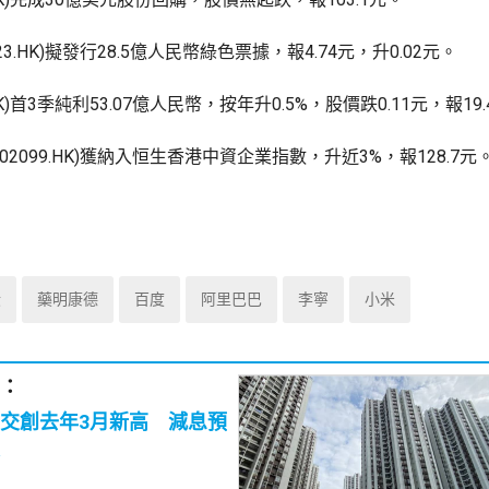
23.HK)擬發行28.5億人民幣綠色票據，報4.74元，升0.02元。
.HK)首3季純利53.07億人民幣，按年升0.5%，股價跌0.11元，報19
02099.HK)獲納入恒生香港中資企業指數，升近3%，報128.7元
股
藥明康德
百度
阿里巴巴
李寧
小米
：
交創去年3月新高 減息預