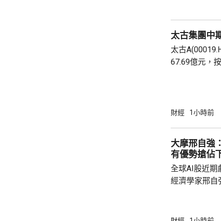
國大模型API
350億元人民幣.
太古集團中期
太古A(00019
67.69億元
賺，錄得230
B股每股派息0.
收入有94.1
樂貢獻基本溢利
財經
1小時前
費者需求增強
銷渠道，中國
大摩邢自強：
的銷售增長均表現
有優勢搶佔
全球AI股近
經濟學家邢自
塌，而是全球
流動性變化的
正進入「半場
財經
1小時前