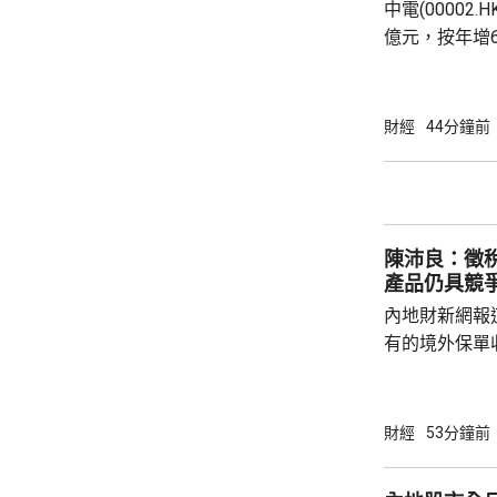
中電(00002
億元，按年增
爾電廠的收益。
元，按年增6
電今年是成立
財經
44分鐘前
示，董事會並無特
428.56億元，升不足
量按年上升 3.
香港經濟增長轉
陳沛良：徵
產品仍具競
內地財新網報
有的境外保單
及香港保單的
道指，北京及
措施未普遍推
財經
53分鐘前
明。 保險界立法會議員陳沛良指，徵稅安排並
非新鮮事，源