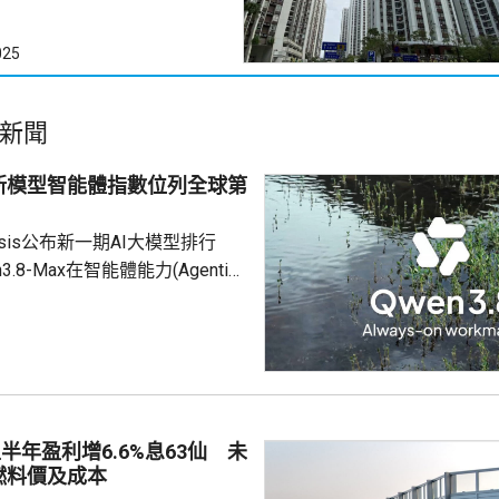
025
新聞
新模型智能體指數位列全球第
 Analysis公布新一期AI大模型排行
.8-Max在智能體能力(Agentic
數中，超越美國的頂尖閉源模型
us5和GPT5.6，位列全球第1。
智能體能力代表AI調用工具，解決更複
，是AI落地各專業場景的關鍵。
期被Claude、GPT等壟斷，之
績是Kimi K3 ...
半年盈利增6.6%息63仙 未
燃料價及成本