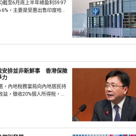
.HK)截至6月底上半年總盈利59.97
6.6%，主要是受惠出售印度哈格
香港能源業務盈利47.36億
%。中期息63仙，按年不變。中
125周年，首席執行官蔣東強表
別股息安排。 期內收入
0.1%。 本港上半年售電
6%至 170.38億度，主要受惠於
強，帶動各行業的...
稅安排並非新鮮事 香港保險
爭力
道，內地稅務當局向內地居民持
收益，徵收20%個人所得稅，涉
分紅及預繳保費利息等收益。報
杭州已有初步執法個案，但目前
行，具體適用範圍有待官方說
頭可追溯至2018年推行的共同申