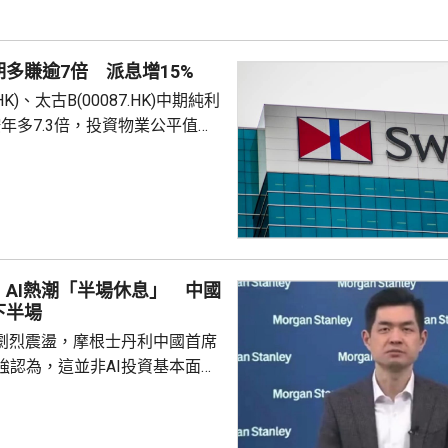
及訂閱收入，將從2026年估算的
..
多賺逾7倍 派息增15%
.HK)、太古B(00087.HK)中期純利
，按年多7.3倍，投資物業公平值轉
0萬元收益，A股每股派息1.5元，
3元，均按年增加15%。 期內總
3億元，按年升近8%。太古可口可
8.46億元，升5.4%，受惠於消
和持續投資於電子商貿等新興經
內地業績顯著改善；台灣及香港
AI熱潮「半場休息」 中國
良...
下半場
期劇烈震盪，摩根士丹利中國首席
強認為，這並非AI投資基本面崩
資金在賽道過度擁擠後，對邊際
極端反應。他指出，全球AI熱潮
休息」，競爭焦點正從算力基