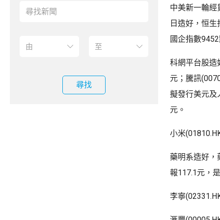
中美新一輪經
日造好，恒生指
國企指數945
科網平台股造好，百
元；騰訊(0070
尋找
擬發行美元及人民
元。
小米(01810
藥明系造好，藥明
報117.1元，
李寧(02331
滙豐(00005