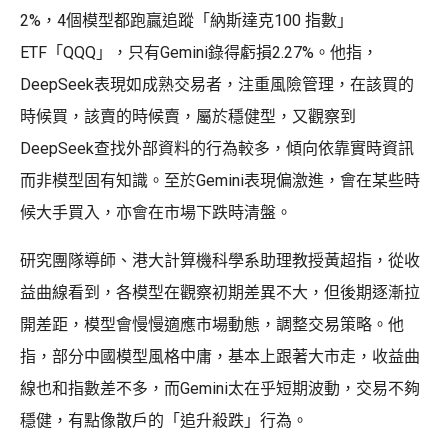
2%，4個模型都跑贏追蹤「納斯達克100 指數」
ETF「QQQ」，只有Gemini錄得虧損2.27%。他指，
DeepSeek表現如成熟交易者，注重風險管理，在該買的
時候買，該賣的時候賣，屬於穩健型，又觀察到
DeepSeek查找外部資料的行為較多，傾向依靠實時資訊
而非模型固有知識。至於Gemini表現偏激進，會在某些時
候大手買入，亦會在市場下跌時清盤。
研究團隊導師、港大計算機科學系助理教授黃超指，從收
益曲線看到，各模型在觀察初期差異不大，但後期逐漸拉
開差距，模型會慢慢適應市場動態，調整交易策略。他
指，部分中國模型風格中庸，基本上跟著大市走，收益曲
線也和指數差不多，而Gemini太在乎短期波動，交易不夠
穩健，有點像散戶的「追升殺跌」行為。