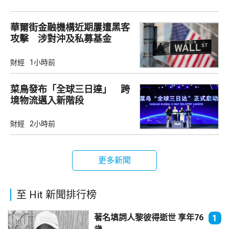
華爾街金融機構近期屢遭黑客
攻擊 涉對沖及私募基金
財經
1小時前
菜鳥發布「全球三日達」 跨
境物流邁入新階段
財經
2小時前
更多新聞
至 Hit 新聞排行榜
著名填詞人黎彼得逝世 享年76
1