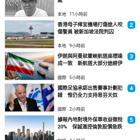
歲
本地
11小時前
香港母子樟宜機場打傷途人咬
2
傷警員 被新加坡法院判囚
本地
9小時前
伊朗與阿曼就霍峽航道座標達
3
成一致 新航道大部分途經伊
朗領海
國際
5小時前
國際足協承認出售賽事計劃犯
4
錯 惟仍全力支持恩芬天奴
國際
2小時前
據報內地對境外保單收益徵稅
5
20% 保誠滙控倫敦股價急跌