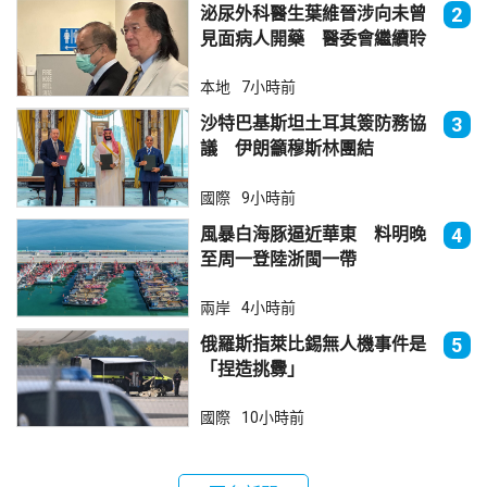
泌尿外科醫生葉維晉涉向未曾
2
見面病人開藥 醫委會繼續聆
訊
本地
7小時前
沙特巴基斯坦土耳其簽防務協
3
議 伊朗籲穆斯林團結
國際
9小時前
風暴白海豚逼近華東 料明晚
4
至周一登陸浙閩一帶
兩岸
4小時前
俄羅斯指萊比錫無人機事件是
5
「捏造挑釁」
國際
10小時前