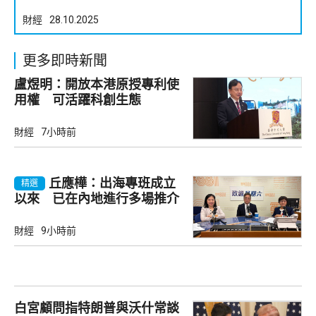
財經
28.10.2025
更多即時新聞
盧煜明：開放本港原授專利使
用權 可活躍科創生態
財經
7小時前
丘應樺：出海專班成立
精選
以來 已在內地進行多場推介
會
財經
9小時前
白宮顧問指特朗普與沃什常談