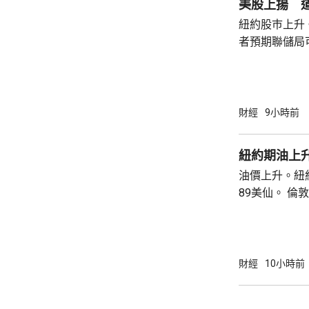
美股上揚 道
紐約股巿上升
者預期聯儲局
瓊斯工業平均指
點。 納斯達克指數收巿報26690點，上升342
點。 標普五百指數創新高，收巿報7757點，
上升47點。 總計整個星期，納指上升5.2%。
財經
9小時前
道指及標指分別
紐約期油上升
油價上升。紐約
89美仙。 倫敦布蘭特期油收巿報83.55美元，
上升1.06美元
財經
10小時前