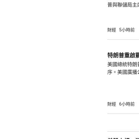
普與聯儲局主
朗普尊重聯儲
沃什施壓。哈
什和特朗普長
財經
5小時前
論經濟。 報
互動，因此特
見，令外界質
特朗普重啟
策。不過日程
美國總統特朗
或會談，只是
序。美國廣播
會，...
道，白宮副幕
由相信她在按
為相關行為構
事的誠信產生
財經
6小時前
的理事職位，
庫克的律師發
何正當理由可以解
8月底亦曾以欺