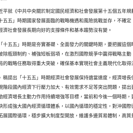
近平就《中共中央關於制定國民經濟和社會發展第十五個五年規
十五五」時期國家發展面臨的戰略機遇和風險挑戰並存，不確定
經濟社會發展長期向好的支撐條件和基本趨勢沒有變。
「十五五」時期是夯實基礎、全面發力的關鍵時期，要把握這個
破除瓶頸制約、補強短板弱項，在激烈國際競爭中贏得戰略主動
局的戰略任務取得重大突破，確保基本實現社會主義現代化取得
》稿提出「十五五」時期經濟社會發展保持適當速度，經濟增長
現階段國內經濟下行壓力加大、有效需求不足等突出問題，提出
動經濟增長主動力作用持續增強等目標，當前和今後一個時期，
快形成強大國內經濟循環體系，以國內循環的穩定性，對沖國際
拓展國際循環，穩步擴大制度型開放，維護多邊貿易體制，高質