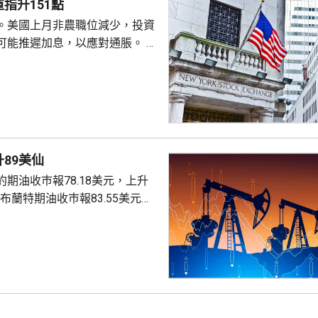
指升151點
。美國上月非農職位減少，投資
可能推遲加息，以應對通脹。 道
數收巿報54036點，上升151
上升3%及3.6%。
89美仙
期油收巿報78.18美元，上升
。