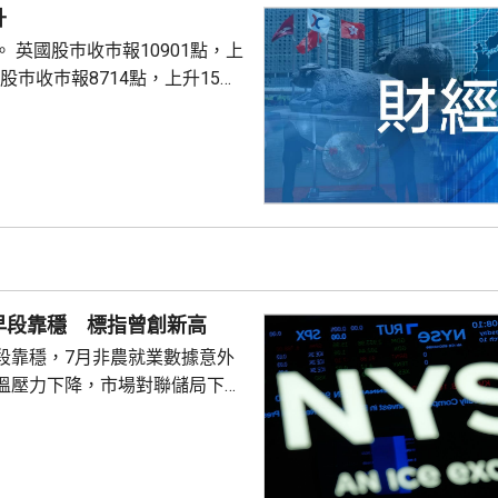
升
點，上
股巿收巿報26319點，上升179點。
早段靠穩 標指曾創新高
段靠穩，7月非農就業數據意外
溫壓力下降，市場對聯儲局下月
緒消退，三大主要指數全線向
0指數更一度創下歷史新高，國債
00指數報7737