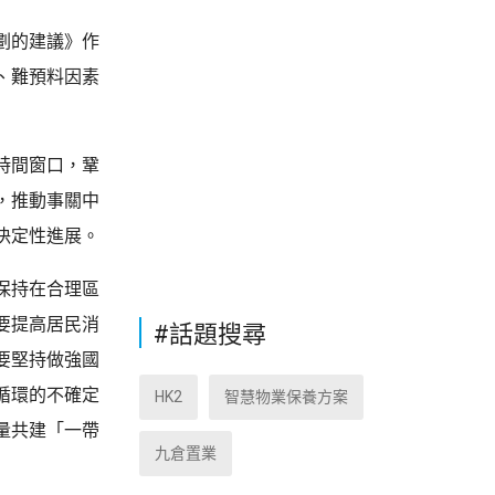
劃的建議》作
、難預料因素
時間窗口，鞏
，推動事關中
決定性進展。
保持在合理區
要提高居民消
#話題搜尋
要堅持做強國
循環的不確定
HK2
智慧物業保養方案
量共建「一帶
九倉置業