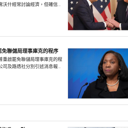
席沃什經常討論經濟，但確信特
局的獨立性，不會就利率決定向
塞特接受彭博電視訪問時指，沃
期以來關係非常密切，一直會討
道指，以往總統與聯儲局主席較少
朗普與沃什不時通電話屬不常
疑特朗普可能試圖影響聯儲局決
罷免聯儲局理事庫克的程序
顯示，沃什6月沒與特朗普通話
普重啟罷免聯儲局理事庫克的程
與財長貝森特進行三次早餐
公司及路透社分別引述消息報
僚長周三去信庫克，稱有充分理
揭貸款協議中作出虛假陳述，認
成疏忽，令人對她出任聯儲局理
質疑，因此特朗普正考慮撒銷她
要求她在21日內提交書面回覆。
聲明否認指控，強調白宮沒有任
除庫克的職務。 特朗普去年
詐抵押貸款為由，解除庫...