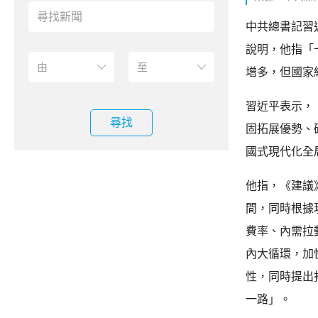
中共總書記習
說明，他指「
增多，但國家
習近平表示，
尋找
固拓展優勢、
國式現代化全
他指，《建議
間，同時根據
費率、內需拉
內大循環，加
性，同時提出
一路」。