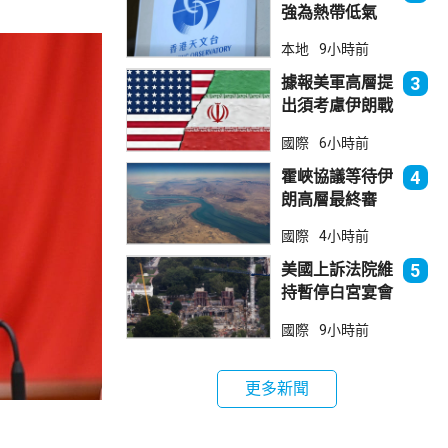
強為熱帶低氣
壓 天文台指對
本地
9小時前
本港直接威脅不
大
據報美軍高層提
3
出須考慮伊朗戰
事退出方案
國際
6小時前
霍峽協議等待伊
4
朗高層最終審
批 華府料重開
國際
4小時前
航道後解除封鎖
美國上訴法院維
5
持暫停白宮宴會
廳項目
國際
9小時前
更多新聞