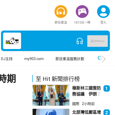
節目重溫
1872玩一陣
登入
搜尋
DJ主持
my903.com
節目重溫服務計劃
」時期
至 Hit 新聞排行榜
穆斯林三國簽防
1
務協議 伊朗︰
不會為沙特帶來
國際
2小時前
安全
北部灣低壓區增
2