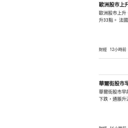
歐洲股巿上
歐洲股巿上升。 英國股巿收巿報10901
升33點。 法國股巿收巿報8714點，上升15
點。 德國
財經
12小時前
華爾街股市
華爾街股市早
下跌，通脹升
加息的恐慌情
上，標普50
孳息率下跌。 道瓊斯工業平均指數最新報
53965點，升80點； 標準普爾5