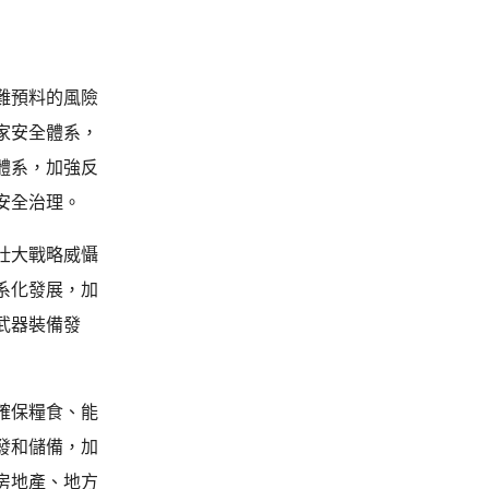
難預料的風險
家安全體系，
體系，加強反
安全治理。
壯大戰略威懾
系化發展，加
武器裝備發
確保糧食、能
發和儲備，加
房地產、地方