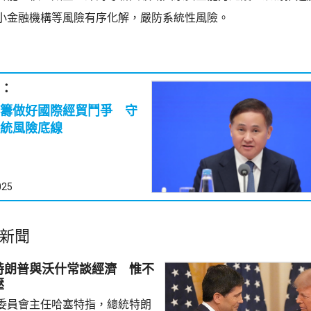
小金融機構等風險有序化解，嚴防系統性風險。
：
籌做好國際經貿鬥爭 守
統風險底線
025
新聞
特朗普與沃什常談經濟 惟不
壓
委員會主任哈塞特指，總統特朗