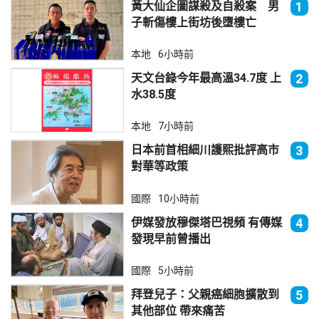
黃大仙企圖謀殺及自殺案 男
1
子斬傷樓上街坊後墮樓亡
本地
6小時前
天文台錄今年最高溫34.7度 上
2
水38.5度
本地
7小時前
日本前首相細川護熙批評高市
3
對華等政策
國際
10小時前
伊媒發放穆傑塔巴視頻 有傳媒
4
發現早前曾播出
國際
5小時前
拜登兒子：父親癌細胞擴散到
5
其他部位 帶來痛苦