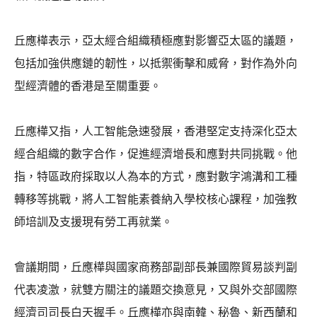
丘應樺表示，亞太經合組織積極應對影響亞太區的議題，
包括加強供應鏈的韌性，以抵禦衝擊和威脅，對作為外向
型經濟體的香港是至關重要。
丘應樺又指，人工智能急速發展，香港堅定支持深化亞太
經合組織的數字合作，促進經濟增長和應對共同挑戰。他
指，特區政府採取以人為本的方式，應對數字鴻溝和工種
轉移等挑戰，將人工智能素養納入學校核心課程，加強教
師培訓及支援現有勞工再就業。
會議期間，丘應樺與國家商務部副部長兼國際貿易談判副
代表凌激，就雙方關注的議題交換意見，又與外交部國際
經濟司司長白天握手。丘應樺亦與南韓、秘魯、新西蘭和