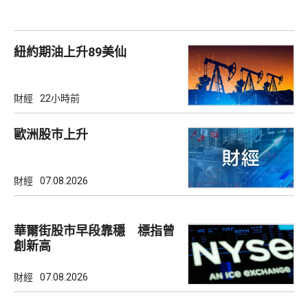
紐約期油上升89美仙
財經
22小時前
歐洲股巿上升
財經
07.08.2026
華爾街股市早段靠穩 標指曾
創新高
財經
07.08.2026