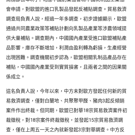
會申請，對歐盟的進口乳製品發起反補貼調查。貿易救濟
調查局負責人說，經過一年多調查，初步證據顯示，歐盟
通過共同農業政策等補貼計劃向乳製品產業等涉農領域提
供大量補貼。調查期內，中國國內產業受進口歐盟補貼產
品影響，庫存不斷增加，利潤由盈利轉為虧損，生產經營
出現困難。調查機關初步認為，歐盟相關乳制品產品存在
補貼，中國國內產業受到實質損害，且兩者之間的因果關
係成立。
這名負責人說，今年以來，中方未對歐方發起任何新的貿
易救濟調查，僅對白蘭地、共聚聚甲醛、豬肉3起反傾銷
案件作出終裁。但同期，歐盟已對華18宗貿易救濟案件初
裁徵稅，對18宗案件終裁徵稅，並發起15宗貿易救濟調
查，僅在上周五一天之內就新發起3宗對華調查。中方反