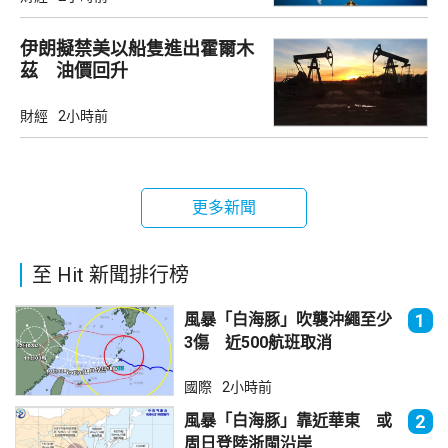
伊朗擬禁美以船隻進出霍爾木
茲 油價回升
財經
2小時前
更多新聞
至 Hit 新聞排行榜
風暴「白海豚」吹襲沖繩至少
1
3傷 近500航班取消
國際
2小時前
風暴「白海豚」靠近華東 或
2
周日登陸浙閩沿岸