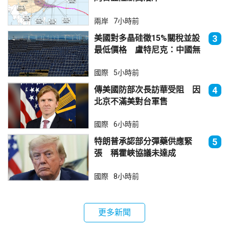
兩岸
7小時前
美國對多晶硅徵15%關稅並設
3
最低價格 盧特尼克：中國無
法再傾銷
國際
5小時前
傳美國防部次長訪華受阻 因
4
北京不滿美對台軍售
國際
6小時前
特朗普承認部分彈藥供應緊
5
張 稱霍峽協議未達成
國際
8小時前
更多新聞