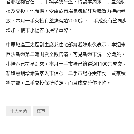
者亦趁機會在二手市場尋找平盤，帶動本周末二手屋苑睇
樓及交投。他預期，受惠於市場氣氛暢旺及購買力持續釋
放，本月一手交投有望錄得逾2000宗，二手成交有望同步
增加，樓市小陽春亦提早重臨。
中原地產亞太區副主席兼住宅部總裁陳永傑表示，本週末
西沙新盤第二輪開賣全數售清，可見新盤市況十分熾熱，
小陽春已提早到來，本月一手市場已錄得逾1100宗成交。
新盤熱銷增添買家入市信心，二手市場亦受帶動，買家積
極尋寶，二手交投保持穩定，而且成交分佈平均。
十大屋苑
樓市