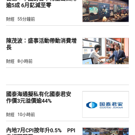
逾5成 6月釔減至零
財經
55分鐘前
陳茂波：盛事活動帶動消費增
長
財經
8小時前
國泰海通擬私有化國泰君安
作價3元溢價逾44%
財經
10小時前
內地7月CPI按年升0.5% PPI