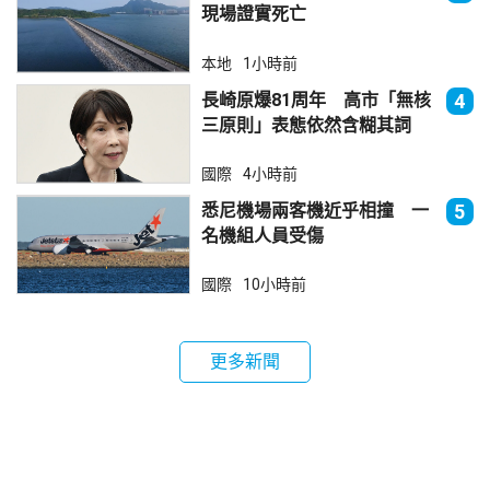
現場證實死亡
本地
1小時前
長崎原爆81周年 高市「無核
4
三原則」表態依然含糊其詞
國際
4小時前
悉尼機場兩客機近乎相撞 一
5
名機組人員受傷
國際
10小時前
更多新聞