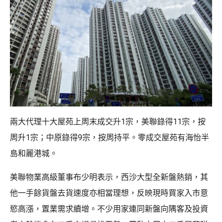
兩大代理十大屋苑上周末成交升1宗，美聯錄得11宗，按
周升1宗；中原錄得9宗，按周持平。零成交屋苑有海怡半
島和麗港城。
美聯物業高級董事布少明表示，西沙大型全新盤熱銷，其
他一手餘貨盤去貨速度亦相當理想，反映現時買家入市意
慾高漲，置業需求續增。不少用家連同新盤向隅客及投資