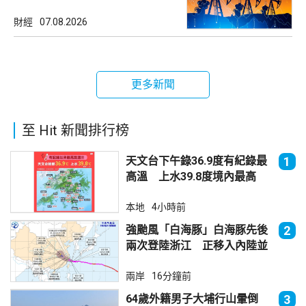
財經
07.08.2026
更多新聞
至 Hit 新聞排行榜
天文台下午錄36.9度有紀錄最
1
高溫 上水39.8度境內最高
本地
4小時前
強颱風「白海豚」白海豚先後
2
兩次登陸浙江 正移入內陸並
減弱
兩岸
16分鐘前
64歲外籍男子大埔行山暈倒
3