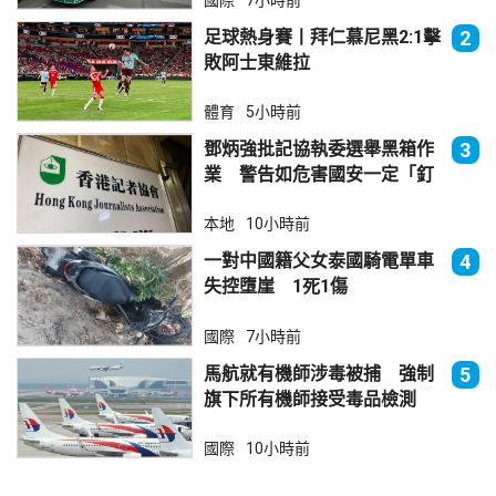
足球熱身賽丨拜仁慕尼黑2:1擊
2
敗阿士東維拉
體育
5小時前
鄧炳強批記協執委選舉黑箱作
3
業 警告如危害國安一定「釘
死你」
本地
10小時前
一對中國籍父女泰國騎電單車
4
失控墮崖 1死1傷
國際
7小時前
馬航就有機師涉毒被捕 強制
5
旗下所有機師接受毒品檢測
國際
10小時前