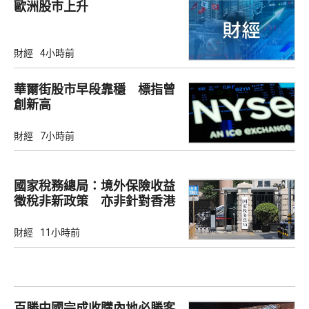
歐洲股巿上升
財經
4小時前
華爾街股市早段靠穩 標指曾
創新高
財經
7小時前
國家稅務總局：境外保險收益
徵稅非新政策 亦非針對香港
市場
財經
11小時前
百勝中國完成收購內地必勝客