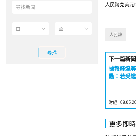
人民幣兌美元中
人民幣
尋找
下一篇新聞
據報輝達等
勳：若受邀
財經
08.05.2
更多即時