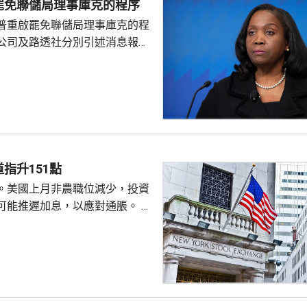
罷免聯儲局理事庫克的程序
普重啟罷免聯儲局理事庫克的程
公司及路透社分別引述消息報
僚長周三去信庫克，稱有充分理
揭貸款協議中作出虛假陳述，認
成疏忽，令人對她出任聯儲局理
質疑，因此特朗普正考慮撒銷她
要求她在21日內提交書面回覆。
聲明否認指控，強調白宮沒有任
除庫克的職務。 特朗普去年
指升151點
詐抵押貸款為由，解除庫...
。美國上月非農職位減少，投資
可能推遲加息，以應對通脹。 道
數收巿報54036點，上升151
上升3%及3.6%。