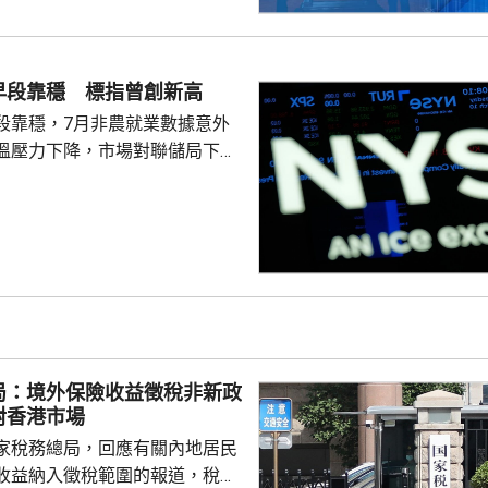
早段靠穩 標指曾創新高
段靠穩，7月非農就業數據意外
溫壓力下降，市場對聯儲局下月
緒消退，三大主要指數全線向
0指數更一度創下歷史新高，國債
00指數報7737
局：境外保險收益徵稅非新政
對香港市場
家稅務總局，回應有關內地居民
收益納入徵稅範圍的報道，稅務