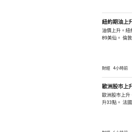
紐約期油上升
油價上升。紐約
89美仙。 倫敦布蘭特期油收巿報83.55美元，
上升1.06美元
財經
4小時前
歐洲股巿上
歐洲股巿上升。 英國股巿收巿報10901
升33點。 法國股巿收巿報8714點，上升15
點。 德國