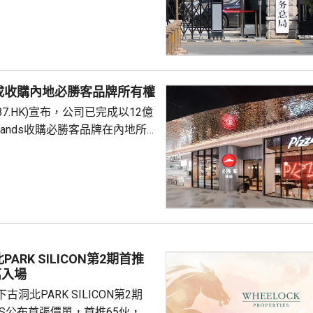
負責人指，按照中國個人所得稅
中國稅收居民需就全球所得，履
境外保險收益也屬於應納稅所得
新政策，更不是專門針對香港保
 負責人指，居民個人
成收購內地必勝客品牌所有權
包括保險收益在內，應依法繳納
87.HK)宣布，公司已完成以12億
是國際通行做法，亦是中國個人
Brands收購必勝客品牌在內地所
來，一直堅持的基本原則...
定2027年和2028年每年淨新
家的目標，預計加速至每年超過
成本節約，預計會推動必勝客扣
餐廳利潤率和經營利潤率提升
交易相關成本、利息...
ARK SILICON第2期首推
萬入場
洞北PARK SILICON第2期
INGS公布首張價單，首推65伙，扣