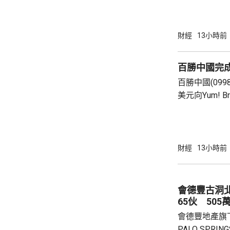
總局相關司局
法相關規定，
行納稅義務，
財經
13小時前
的範疇，並非
險市場，無需過度解讀。
百勝中國完
從境外取得，
百勝中國(099
個人所得稅，
美元向Yum! 
所得稅法實施以
有權的交易。 百勝中國首席執行官屈翠容表
示，將必勝客原
增超過600
800家。 免去向Yum! Brands支付3%的特許經
財經
13小時前
營費所帶來的
除增值稅後的
2.8%。在計入
會德豐古洞北P
65伙 505
會德豐地產旗下古
PALO SPR