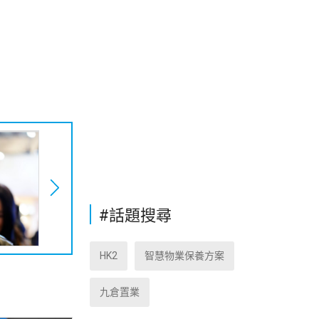
#話題搜尋
HK2
智慧物業保養方案
九倉置業