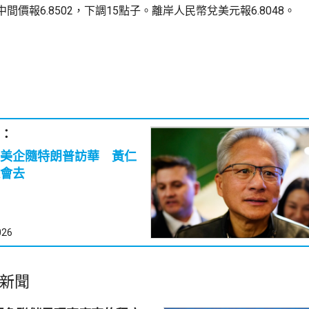
間價報6.8502，下調15點子。離岸人民幣兌美元報6.8048。
：
美企隨特朗普訪華 黃仁
會去
026
新聞