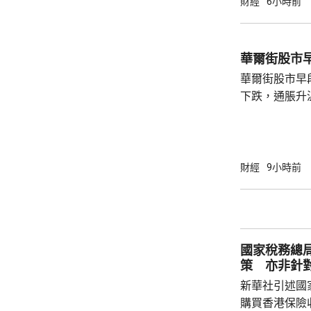
財經
6小時前
華爾街股市
華爾街股市早
下跌，通脹升
加息的恐慌情
上，標普50
孳息率下跌。 道瓊斯工業平均指數最新報
53965點，升80點； 標準普爾5
財經
9小時前
點，升27點； 納斯達克指數報26600點，升
250點。
國家稅務總
策 亦非針
新華社引述國
購買香港保險