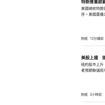
特朗普重啟
美國總統特朗
序。美國廣播
道，白宮副幕
由相信她在按
為相關行為構
事的誠信產生
財經
12分鐘前
的理事職位，
庫克的律師發
何正當理由可以解
美股上揚 道
8月底亦曾以欺
紐約股巿上升
者預期聯儲局
瓊斯工業平均指
點。 納斯達克指數收巿報26690點，上升342
點。 標普五百指數創新高，收巿報7757點，
上升47點。 總計整個星期，納指上升5.2%。
財經
2小時前
道指及標指分別