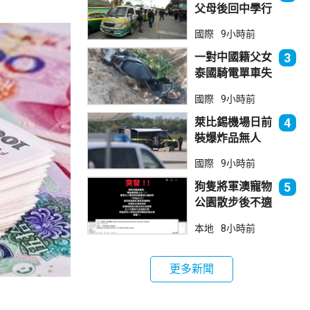
父母後回中學行
兇 累計最少8
國際
9小時前
死23傷
一對中國籍父女
3
泰國騎電單車失
控墮崖 1死1
國際
9小時前
傷
萊比錫機場日前
4
裝爆炸品無人
機 由一名司機
國際
9小時前
發現再踢落
狗隻將軍澳寵物
5
公園散步後不適
死亡 警列雜項
本地
8小時前
跟進
更多新聞