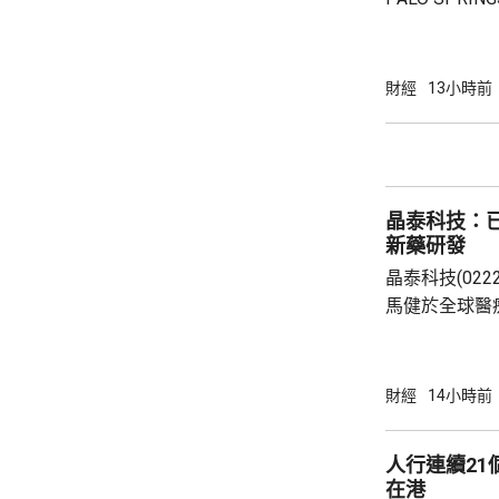
除最高15%折
866.9萬，折
實均呎1767
財經
13小時前
眾參觀及收票
晶泰科技：已
新藥研發
晶泰科技(02
馬健於全球醫
科學(AI for
場，因為當中
需要降決不少
財經
14小時前
指，目標是建
成由猜想到驗
人行連續2
力整合為Geni
在港