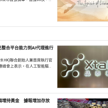
扣優惠後，折實售價505.7萬至
實呎價介乎15903至18174元，折
1元。項目明日開放示範單位予公
，預計8月中旬首輪發售。
整合平台能力到AI代理進行
228.HK)聯合創始人兼首席執行官
療峰會上表示，在人工智能驅動
 Science)上，醫藥研發是最佳實驗
涉及到幾乎所有的自然學科，並
跨尺度的複雜科學問題。他又
立出能像科學家一樣，能獨自完
證的閉環系統，近期已將平台能
1個增持黃金 據報增加存放
us Agent，能調度專家技能與真