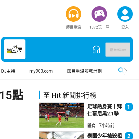
節目重溫
1872玩一陣
登入
搜尋
DJ主持
my903.com
節目重溫服務計劃
15點
至 Hit 新聞排行榜
足球熱身賽丨拜
1
仁慕尼黑2:1擊
敗阿士東維拉
體育
7小時前
泰國少年槍殺祖
2