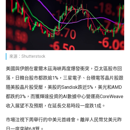
來源：Shutterstock
美國與伊朗在霍爾木茲海峽再度爆發衝突，亞太區股市回
落，日韓台股市都跌逾1%，三星電子、台積電等晶片股跟
隨美股晶片股受壓，美股的Sandisk跌近5%，美光和AMD
都跌約3%，而獲輝達投資的AI數據中心營運商CoreWeave
收入展望不及預期，在延長交易時段一度跌1成。
市場注視下周舉行的中美元首峰會。離岸人民幣兌美元昨
日一度突破6.8算。