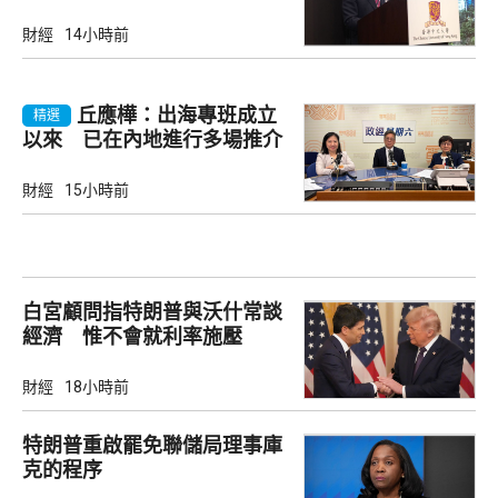
財經
14小時前
丘應樺：出海專班成立
精選
以來 已在內地進行多場推介
會
財經
15小時前
白宮顧問指特朗普與沃什常談
經濟 惟不會就利率施壓
財經
18小時前
特朗普重啟罷免聯儲局理事庫
克的程序