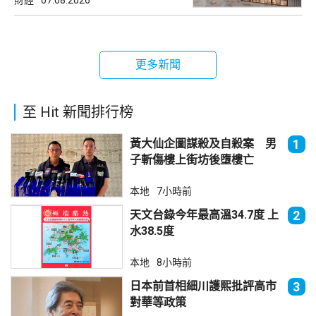
更多新聞
至 Hit 新聞排行榜
黃大仙企圖謀殺及自殺案 男
1
子斬傷樓上街坊後墮樓亡
本地
7小時前
天文台錄今年最高溫34.7度 上
2
水38.5度
本地
8小時前
日本前首相細川護熙批評高市
3
對華等政策