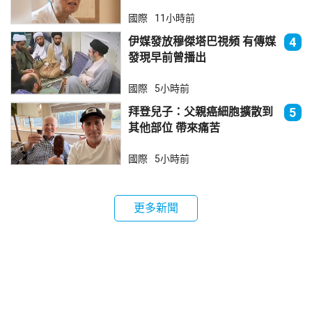
國際
11小時前
伊媒發放穆傑塔巴視頻 有傳媒
4
發現早前曾播出
國際
5小時前
拜登兒子：父親癌細胞擴散到
5
其他部位 帶來痛苦
國際
5小時前
更多新聞