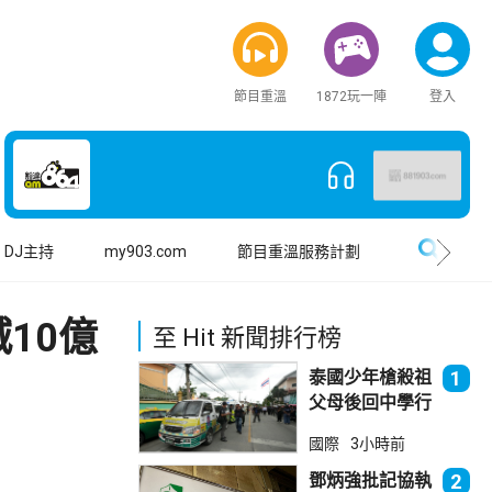
節目重溫
1872玩一陣
登入
搜尋
DJ主持
my903.com
節目重溫服務計劃
10億
至 Hit 新聞排行榜
泰國少年槍殺祖
1
父母後回中學行
兇 累計最少8
國際
3小時前
死23傷
鄧炳強批記協執
2