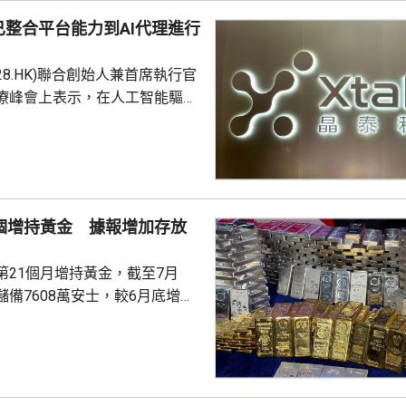
整合平台能力到AI代理進行
228.HK)聯合創始人兼首席執行官
療峰會上表示，在人工智能驅動
 Science)上，醫藥研發是最佳實驗
涉及到幾乎所有的自然學科，並
跨尺度的複雜科學問題。他又
立出能像科學家一樣，能獨自完
證的閉環系統，近期已將平台能
1個增持黃金 據報增加存放
us Agent，能調度專家技能與真
設施，完成真正的科研項目，並
第21個月增持黃金，截至7月
備7608萬安士，較6月底增加
貨金靠穩，徘徊4300美元水
支持香港成為主要的黃金交易中
知情人士指，人行一直在將部分