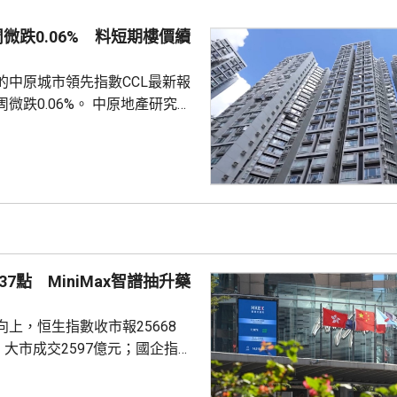
敦轉移回國，過去幾個月已在香
預料趨勢持續。 香港上月啟
周微跌0.06% 料短期樓價續
金清算系統。人行行長潘功勝在
將繼續提高國...
的中原城市領先指數CCL最新報
0.06%。 中原地產研究部
楊明儀指出，樓價已由低位回升
買家追價轉趨審慎，而業主態度
鋸局面，致成交量減少，樓價出
CL連續8周於160點上下窄幅爭
然四跌一升，但指數仍貼近160
向下。她指，近期內地接連執行
措施令股市波動，業主買家均轉
7點 MiniMax智譜抽升藥
...
上，恒生指數收市報25668
，大市成交2597億元；國企指數
32點；恒生科技指數4858點，升