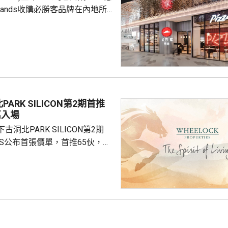
Brands收購必勝客品牌在內地所
來，一直堅持的基本原則...
定2027年和2028年每年淨新
家的目標，預計加速至每年超過
成本節約，預計會推動必勝客扣
餐廳利潤率和經營利潤率提升
交易相關成本、利息...
ARK SILICON第2期首推
萬入場
洞北PARK SILICON第2期
INGS公布首張價單，首推65伙，扣
扣優惠後，折實售價505.7萬至
實呎價介乎15903至18174元，折
1元。項目明日開放示範單位予公
，預計8月中旬首輪發售。