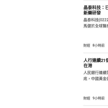
晶泰科技：已
新藥研發
晶泰科技(02
馬健於全球醫
科學(AI for
場，因為當中
需要降決不少
財經
8小時前
指，目標是建
成由猜想到驗
人行連續2
力整合為Geni
在港
實實驗和基礎
人民銀行連續
已...
底，中國黃金儲
64萬安士。現
平。 彭博報道指，人民銀行增加在香港存放黃
金，將可助力
財經
9小時前
心。報道引述