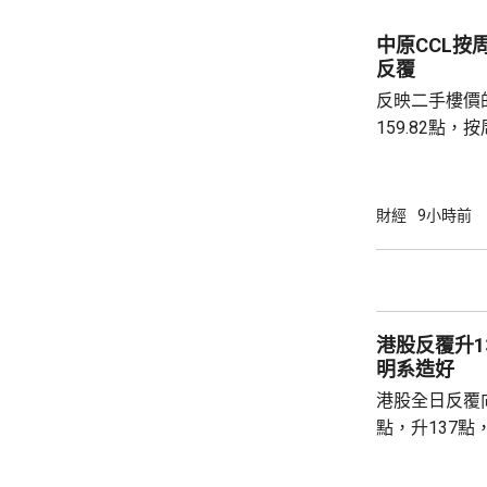
黃金儲備由倫
港增加黃金存儲，
中原CCL按
動試運行的黃
反覆
啟動儀式表示，
反映二手樓價
159.82點，按周微跌
高級聯席董事
近兩成，二手
強硬，造成拉
財經
9小時前
現高位整固。C
持，近五周雖
點，未有轉勢
多項資金管理
港股反覆升13
趨觀望，部分業主
明系造好
港股全日反覆向
點，升137點
8531點，升
37點。 DeepSeek大幅上調API價格，大模型