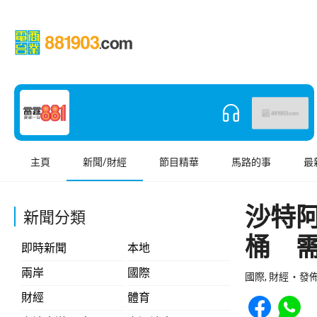
主頁
新聞/財經
節目精華
馬路的事
最
沙特阿
新聞分類
桶 
即時新聞
本地
兩岸
國際
國際, 財經
發佈 
Share to Face
Share t
財經
體育