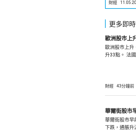
財經
11.05.2
更多即時
歐洲股巿上
歐洲股巿上升。 英國股巿收巿報10901
升33點。 法國股巿收巿報8714點，上升15
點。 德國
財經
43分鐘前
華爾街股市
華爾街股市早
下跌，通脹升
加息的恐慌情