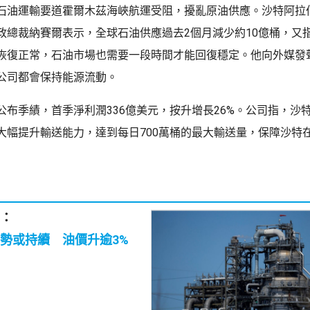
石油運輸要道霍爾木茲海峽航運受阻，擾亂原油供應。沙特阿拉
政總裁納賽爾表示，全球石油供應過去2個月減少約10億桶，又
恢復正常，石油市場也需要一段時間才能回復穩定。他向外媒發
公司都會保持能源流動。
公布季績，首季淨利潤336億美元，按升增長26%。公司指，沙
大幅提升輸送能力，達到每日700萬桶的最大輸送量，保障沙特
：
勢或持續 油價升逾3%