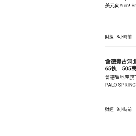
美元向Yum! 
所得稅法實施以
有權的交易。 百勝中國首席執行官屈翠容表
示，將必勝客原
增超過600
800家。 免去向Yum! Brands支付3%的特許經
財經
8小時前
營費所帶來的
除增值稅後的
2.8%。在計入
會德豐古洞北P
65伙 505
會德豐地產旗下古
PALO SPR
除最高15%折
866.9萬，折
實均呎1767
財經
8小時前
眾參觀及收票