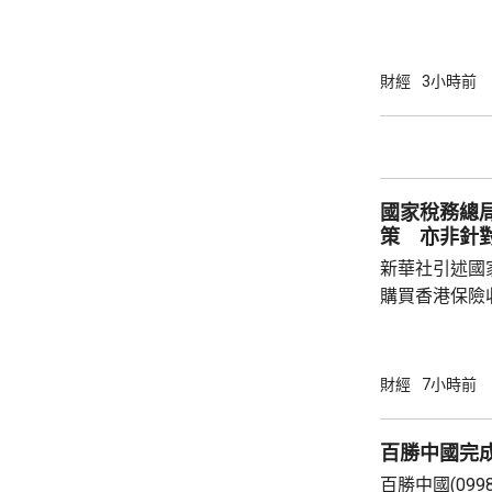
上，標普50
孳息率下跌。 道瓊斯工業平均指數最新報
53965點，升80點； 標準普爾5
財經
3小時前
點，升27點； 納斯達克指數報26600點，升
250點。
國家稅務總
策 亦非針
新華社引述國
購買香港保險
總局相關司局
法相關規定，
行納稅義務，
財經
7小時前
的範疇，並非
險市場，無需過度解讀。
百勝中國完
從境外取得，
百勝中國(099
個人所得稅，