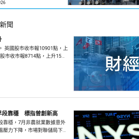
026
新聞
升
點，上
股巿收巿報26319點，上升179點。
早段靠穩 標指曾創新高
段靠穩，7月非農就業數據意外
溫壓力下降，市場對聯儲局下月
緒消退，三大主要指數全線向