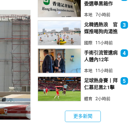
委選舉黑箱作
業 警告如危害
本地
7小時前
國安一定「釘死
你」
北韓遇熱浪 官
3
媒推喝狗肉湯進
補
國際
11小時前
手術引流管遺病
4
人體內12年
女醫生石岳容專
本地
11小時前
業失當除牌1個
月
足球熱身賽丨拜
5
仁慕尼黑2:1擊
敗阿士東維拉
體育
2小時前
更多新聞