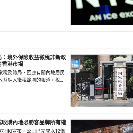
0指數更一度創下歷史新高，國債
00指數報7737
局：境外保險收益徵稅非新政
對香港市場
家稅務總局，回應有關內地居民
收益納入徵稅範圍的報道，稅務
負責人指，按照中國個人所得稅
中國稅收居民需就全球所得，履
境外保險收益也屬於應納稅所得
新政策，更不是專門針對香港保
 負責人指，居民個人
成收購內地必勝客品牌所有權
包括保險收益在內，應依法繳納
87.HK)宣布，公司已完成以12億
是國際通行做法，亦是中國個人