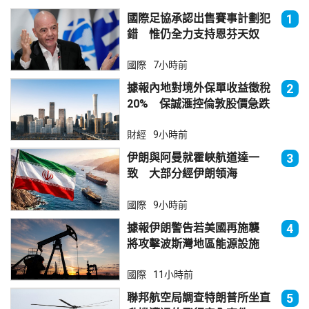
國際足協承認出售賽事計劃犯
1
錯 惟仍全力支持恩芬天奴
國際
7小時前
據報內地對境外保單收益徵稅
2
20% 保誠滙控倫敦股價急跌
財經
9小時前
伊朗與阿曼就霍峽航道達一
3
致 大部分經伊朗領海
國際
9小時前
據報伊朗警告若美國再施襲
4
將攻擊波斯灣地區能源設施
國際
11小時前
聯邦航空局調查特朗普所坐直
5