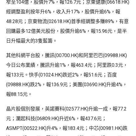
窄至104億，股價升7%，報126.7元；京東健康(06618.HK)
經調整盈利按年升6%，收入升17%，股價升逾6%，報
48.28元；京東物流(02618.HK)首季經調整多賺89%，有意
回購最多12億美元股份，股價升逾6%，報15.96元，是半
日升幅最大的3隻藍籌。
其他科網平台股，騰訊(00700.HK)和阿里巴巴(09988.HK)
今日公布業績，騰訊升逾1%，報463.4元；阿里跌0.3元，
報133元。快手(01024.HK)跌近2%，報51.6元；百度
(09888.HK)跌2%，報136.9元；美團(03690.HK)升逾4%，
報88.15元。
晶片股個別發展，英諾賽科(02577.HK)升逾一成，報77.2
元；瀾起科技(06809.HK)升近6%，報437.6元；
ASMPT(00522.HK)升4%，報183.4元；中芯(00981.HK)跌