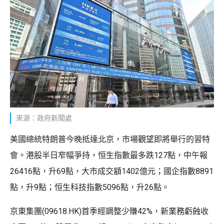
來源：政府新聞處
美國總統特朗普今晚抵達北京，市場觀望即將舉行的習特
會。港股半日窄幅爭持，恒生指數最多跌127點，中午報
26416點，升69點，大市成交額1402億元；國企指數8891
點，升9點；恒生科技指數5096點，升26點。
京東集團(09618.HK)首季經調整少賺42%，新業務虧蝕收