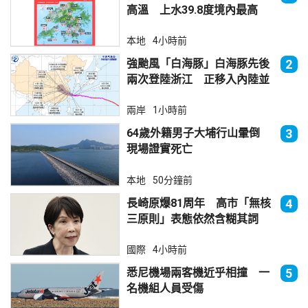
高溫 上水39.8度境內最高
本地
4小時前
強颱風「白海豚」白海豚先後
2
兩次登陸浙江 正移入內陸並
減弱
兩岸
1小時前
64歲外籍男子大埔行山暈倒
3
現場證實死亡
本地
50分鐘前
長崎原爆81周年 高市「無核
4
三原則」表態依然含糊其詞
國際
4小時前
悉尼機場兩客機近乎相撞 一
5
名機組人員受傷