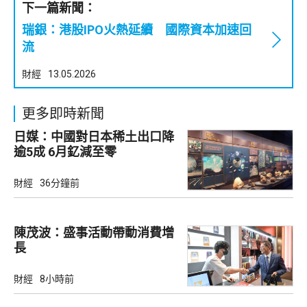
下一篇新聞：
瑞銀：港股IPO火熱延續 國際資本加速回
流
財經
13.05.2026
更多即時新聞
日媒：中國對日本稀土出口降
逾5成 6月釔減至零
財經
36分鐘前
陳茂波：盛事活動帶動消費增
長
財經
8小時前