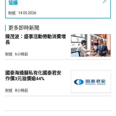
協議
財經
14.05.2026
更多即時新聞
陳茂波：盛事活動帶動消費增
長
財經
6小時前
國泰海通擬私有化國泰君安
作價3元溢價逾44%
財經
8小時前