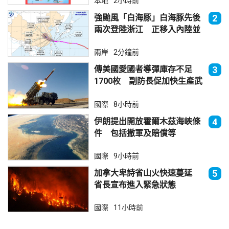
本地
2小時前
強颱風「白海豚」白海豚先後
2
兩次登陸浙江 正移入內陸並
減弱
兩岸
2分鐘前
傳美國愛國者導彈庫存不足
3
1700枚 副防長促加快生產武
器
國際
8小時前
伊朗提出開放霍爾木茲海峽條
4
件 包括撤軍及賠償等
國際
9小時前
加拿大卑詩省山火快速蔓延
5
省長宣布進入緊急狀態
國際
11小時前