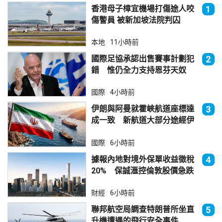
香港母子樟宜機場打傷途人咬
1
傷警員 被新加坡法院判囚
本地
11小時前
國際足協承認出售賽事計劃犯
2
錯 惟仍全力支持恩芬天奴
國際
4小時前
伊朗與阿曼就霍峽航道座標達
3
成一致 新航道大部分途經伊
朗領海
國際
6小時前
據報內地對境外保單收益徵稅
4
20% 保誠滙控倫敦股價急跌
財經
6小時前
聯邦航空局調查特朗普所坐直
5
升機遭遇的飛行安全事件