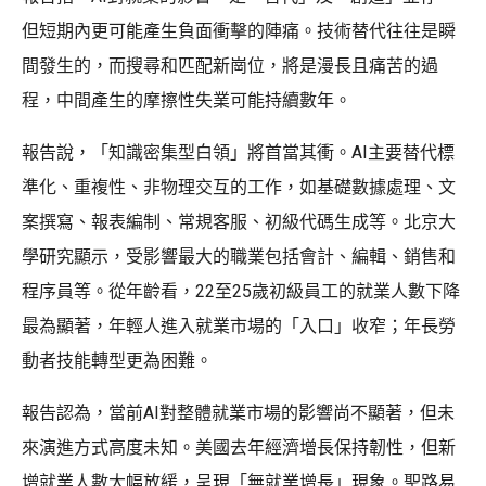
但短期內更可能產生負面衝擊的陣痛。技術替代往往是瞬
間發生的，而搜尋和匹配新崗位，將是漫長且痛苦的過
程，中間產生的摩擦性失業可能持續數年。
報告說，「知識密集型白領」將首當其衝。AI主要替代標
準化、重複性、非物理交互的工作，如基礎數據處理、文
案撰寫、報表編制、常規客服、初級代碼生成等。北京大
學研究顯示，受影響最大的職業包括會計、編輯、銷售和
程序員等。從年齡看，22至25歲初級員工的就業人數下降
最為顯著，年輕人進入就業市場的「入口」收窄；年長勞
動者技能轉型更為困難。
報告認為，當前AI對整體就業市場的影響尚不顯著，但未
來演進方式高度未知。美國去年經濟增長保持韌性，但新
增就業人數大幅放緩，呈現「無就業增長」現象。聖路易