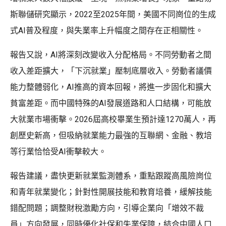
斯聯儲研究顯示，2022至2025年間，美國不同崗位的生成
式AI普及程度，與失業率上升幅度之間存在正相關性。
報告又說，AI將深刻改變收入分配格局。不同勞動者之間
收入差距擴大，「下沉就業」壓制底層收入。勞動者議價
能力整體弱化，AI推高的資本回報，將進一步固化和擴大
貧富差距。而中國特殊的AI發展道路和人口結構，可能放
大就業市場衝擊。2026屆高校畢業生預計達1270萬人，再
創歷史新高，但吸納就業能力最強的互聯網、金融、教培
等行業恰恰受AI衝擊較大。
報告建議，盡快更新就業監測體系，重點跟蹤高風險崗位
和青年就業變化；針對性開展技能和教育培養，緩解技能
錯配問題；調整財稅激勵方向，引導企業向「增效不裁
員」方向發展，同時優化社保和失業保障，結合中國人口