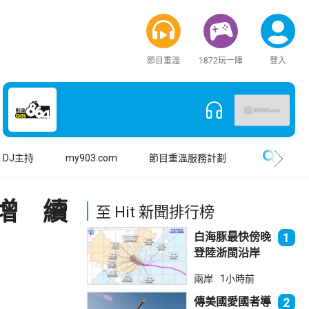
節目重溫
1872玩一陣
登入
搜尋
DJ主持
my903.com
節目重溫服務計劃
增 續
至 Hit 新聞排行榜
白海豚最快傍晚
1
登陸浙閩沿岸
上海落暴雨
兩岸
1小時前
傳美國愛國者導
2