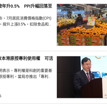
9%。按此計算，收購剩餘股權所
按年升0.5% PPI升幅回落至
港元...
，7月居民消費價格指數(CPI)
%，按升上漲0.5%，扣除食品和能
PI按月上漲0.3%，按年上漲
生產者出廠價格指數（PPI）按月
按年上漲3.5%，漲幅比上月回落
收
上漲，主要是國際市場價格波
放本港原授專利使用權 可活
價格下降10.7%；而PPI則受
季節性因素影響，國內相關...
明表示，專利權是科創的重要基
原授專利，當局亦推出「專利
所有採用本港專利的企業提供稅
將本港原授專利開放大灣區城市
有更多人來港申請專利，活躍本
6
生態，但人口少，市場細，難以