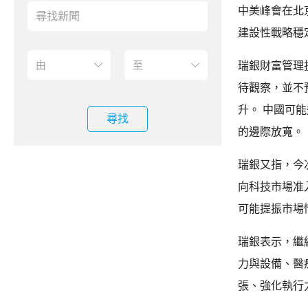
中美峰會在北
建設性戰略穩
瑞銀財富管理
待觀察，並不
升。 中國可
尋找
的邊際放寬。
瑞銀又指，今
向科技市場准
可能提振市場
瑞銀表示，繼
力與設備、醫
張、強化執行