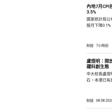
控持股約73.
內地7月CPI
需對價約為75億
3.5%
國家統計局公布
按月下降0.1
源價格的核心C
0.9%。工業
下降0.7%，
財經
7小時前
0.6個百分點。 國統局表示，CPI按季降幅
窄，按年溫和
盧煜明：開
動，令國內汽油
躍科創生態
到輸入性因素和
中大校長盧煜
石，本港已有
盒」安排，向
務優惠，若能
使用，相信會
財經
08.08.202
港創科生態。 盧煜明在一個電視節目表示，本
港有良好科研