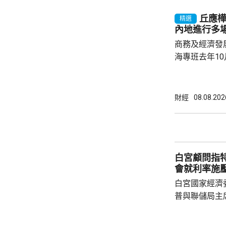
產出獨角獸企
丘應
精選
灣區，及解決
內地進行多
中大亦將把握北
商務及經濟發
海專班去年1
10場推介會
有幾千間企業
時，亦已帶同
財經
08.08.202
合作備忘錄，達至
在本台節目指
先將企業「引
總部或公司，
白宮顧問指
整體經濟有幫助
會就利率施
白宮國家經濟
普與聯儲局主
朗普尊重聯儲
沃什施壓。哈