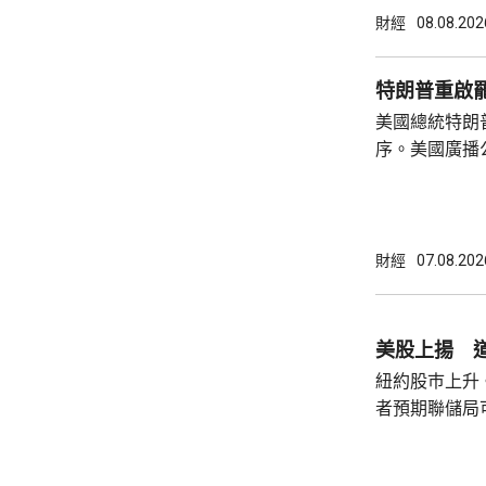
什和特朗普長
財經
08.08.202
論經濟。 報
互動，因此特
特朗普重啟
見，令外界質
美國總統特朗
策。不過日程
序。美國廣播
或會談，只是
道，白宮副幕
會，...
由相信她在按
為相關行為構
事的誠信產生
財經
07.08.202
的理事職位，
庫克的律師發
何正當理由可以解
美股上揚 道
8月底亦曾以欺
紐約股巿上升
者預期聯儲局
瓊斯工業平均指
點。 納斯達克指數收巿報26690點，上升342