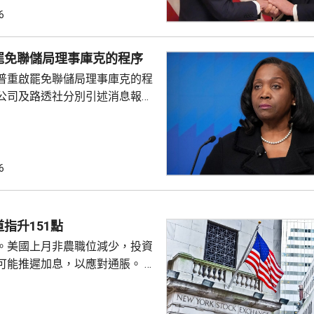
期以來關係非常密切，一直會討
6
道指，以往總統與聯儲局主席較少
朗普與沃什不時通電話屬不常
罷免聯儲局理事庫克的程序
疑特朗普可能試圖影響聯儲局決
普重啟罷免聯儲局理事庫克的程
顯示，沃什6月沒與特朗普通話
公司及路透社分別引述消息報
與財長貝森特進行三次早餐
僚長周三去信庫克，稱有充分理
揭貸款協議中作出虛假陳述，認
成疏忽，令人對她出任聯儲局理
質疑，因此特朗普正考慮撒銷她
6
要求她在21日內提交書面回覆。
聲明否認指控，強調白宮沒有任
除庫克的職務。 特朗普去年
指升151點
詐抵押貸款為由，解除庫...
。美國上月非農職位減少，投資
可能推遲加息，以應對通脹。 道
數收巿報54036點，上升151