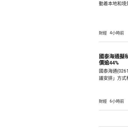
動着本地和境
聯動，近日啟
會」和「奧迪
超過12萬名觀
億元，有啟德
財經
4小時前
約兩成，不少
和免費泊車，各出
示，今年上半
國泰海通擬
130項盛事活動
價逾44%
國泰海通(02
議安排」方式
(01788.
3港元現金價
部剩餘普通股
財經
6小時前
日，國泰海通
通過相關資本運作方案。
君安國際總股本