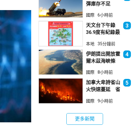
彈庫存不足
1700枚 副防
國際
6小時前
長促加快生產武
器
天文台下午錄
3
36.9度有紀錄最
高溫 上水39.8
本地
35分鐘前
度境內最高
伊朗提出開放霍
4
爾木茲海峽條
件 包括撤軍及
國際
8小時前
賠償等
加拿大卑詩省山
5
火快速蔓延 省
長宣布進入緊急
國際
9小時前
狀態
更多新聞