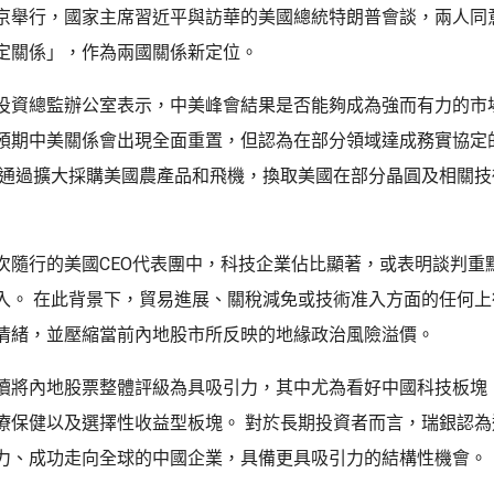
京舉行，國家主席習近平與訪華的美國總統特朗普會談，兩人同
定關係」，作為兩國關係新定位。
投資總監辦公室表示，中美峰會結果是否能夠成為強而有力的市
預期中美關係會出現全面重置，但認為在部分領域達成務實協定
能通過擴大採購美國農產品和飛機，換取美國在部分晶圓及相關技
次隨行的美國CEO代表團中，科技企業佔比顯著，或表明談判重
入。 在此背景下，貿易進展、關稅減免或技術准入方面的任何上
情緒，並壓縮當前內地股市所反映的地緣政治風險溢價。
續將內地股票整體評級為具吸引力，其中尤為看好中國科技板塊
療保健以及選擇性收益型板塊。 對於長期投資者而言，瑞銀認為
力、成功走向全球的中國企業，具備更具吸引力的結構性機會。