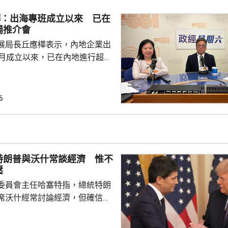
業，必須依賴其他市場，例如大
樺：出海專班成立以來 已在
專利權方面弱點。盧煜明表示，
場推介會
都帶來的機遇，已向政府提...
展局長丘應樺表示，內地企業出
0月成立以來，已在內地進行超過
，包括在北京、上海及山東等地，
參與；行政長官李家超出訪中亞
內地及香港企業隨團，簽訂96份
6
近17億元投資額。 丘應樺
，當局協助企業「出海」時，會
進來」，鼓勵在香港先成立地區
並在香港作籌融資，相信對香港
特朗普與沃什常談經濟 惟不
，他下周出訪馬來...
壓
委員會主任哈塞特指，總統特朗
席沃什經常討論經濟，但確信特
局的獨立性，不會就利率決定向
塞特接受彭博電視訪問時指，沃