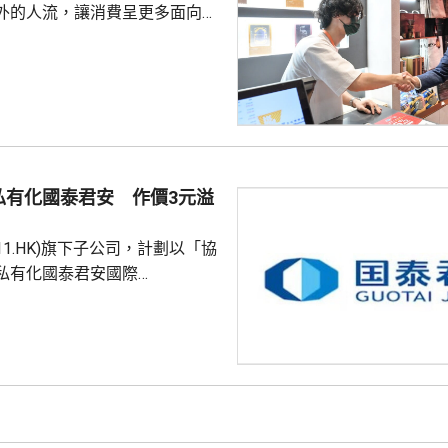
外的人流，讓消費呈更多面向的
德體育園舉行的「香港足球盛
夏季巡迴賽」，三場球賽共吸引
眾入場，門票收入預計超過1.8
附近的食肆指期間的生意增長了
商戶也推出票尾優惠、餐飲折扣
奇謀拓展商機。 陳茂波表
年，約有175萬旅客參與超過
私有化國泰君安 作價3元溢
，為香港帶來約58億...
611.HK)旗下子公司，計劃以「協
私有化國泰君安國際
HK)。公告指，國泰海通金控將按每股
格，收購持有的國泰君安國際全
，以實現後者私有化退市。同
亦在上交所公告，董事會已審議
 據聯交所資料，國泰
為95.3億股，其中國泰海通金