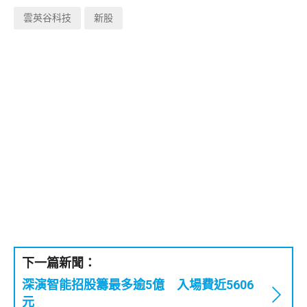
雲英谷科技
新股
下一篇新聞：
深演智能招股籌最多逾5億 入場費近5606
元