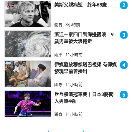
美斯父親病逝 終年68歲
2
體育
8小時前
浙江一家四口到海邊觀浪 9
3
歲男童被大浪捲走
兩岸
11小時前
伊媒發放穆傑塔巴視頻 有傳媒
4
發現早前曾播出
國際
11小時前
乒乓橫濱冠軍賽丨日本3將闖
5
入男單4強
體育
11小時前