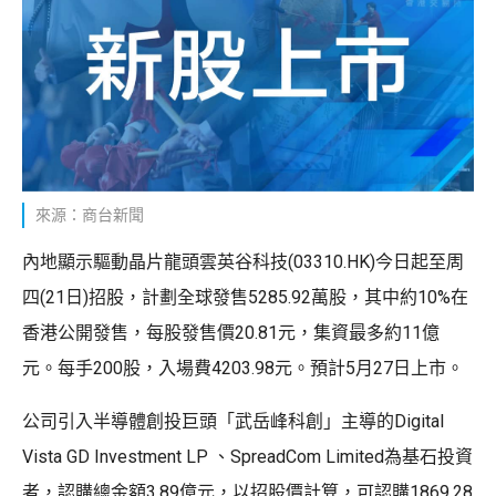
來源：商台新聞
內地顯示驅動晶片龍頭雲英谷科技(03310.HK)今日起至周
四(21日)招股，計劃全球發售5285.92萬股，其中約10%在
香港公開發售，每股發售價20.81元，集資最多約11億
元。每手200股，入場費4203.98元。預計5月27日上市。
公司引入半導體創投巨頭「武岳峰科創」主導的Digital
Vista GD Investment LP 、SpreadCom Limited為基石投資
者，認購總金額3.89億元，以招股價計算，可認購1869.28