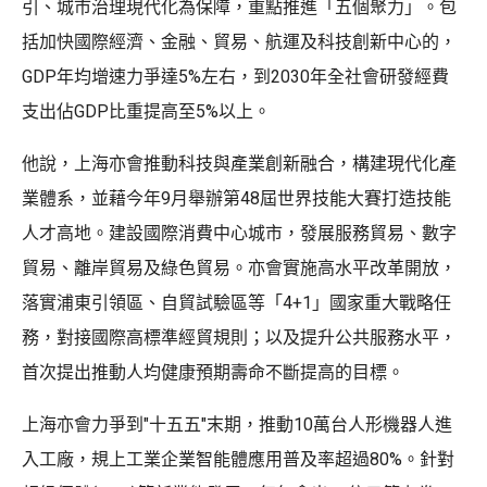
引、城市治理現代化為保障，重點推進「五個聚力」。包
括加快國際經濟、金融、貿易、航運及科技創新中心的，
GDP年均增速力爭達5%左右，到2030年全社會研發經費
支出佔GDP比重提高至5%以上。
他說，上海亦會推動科技與產業創新融合，構建現代化產
業體系，並藉今年9月舉辦第48屆世界技能大賽打造技能
人才高地。建設國際消費中心城市，發展服務貿易、數字
貿易、離岸貿易及綠色貿易。亦會實施高水平改革開放，
落實浦東引領區、自貿試驗區等「4+1」國家重大戰略任
務，對接國際高標準經貿規則；以及提升公共服務水平，
首次提出推動人均健康預期壽命不斷提高的目標。
上海亦會力爭到"十五五"末期，推動10萬台人形機器人進
入工廠，規上工業企業智能體應用普及率超過80%。針對