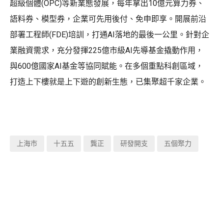
超級個體(OPC)等新業態發展，每年拿出10億元算力券、
語料券、模型券，企業可先用後付、免申即享。開展前沿
部署工程師(FDE)培訓，打通AI落地的最後一公里。針對企
業融資需求，充分發揮225億市級AI先導基金撬動作用，
與600億國家AI基金等協同賦能。在多個重點科創區域，
打造上下樓就是上下遊的創新生態，已集聚超千家企業。
上海市
十五五
龔正
研發開支
五個聚力