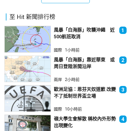
至 Hit 新聞排行榜
風暴「白海豚」吹襲沖繩 近
1
500航班取消
國際
1小時前
風暴「白海豚」靠近華東 或
2
周日登陸浙閩沿岸
兩岸
2小時前
歐洲足協：恩芬天奴道歉 改變
3
不了抵制世界盃立場
國際
10小時前
嶺大學生會解散 稱校內外形勢
4
出現變化