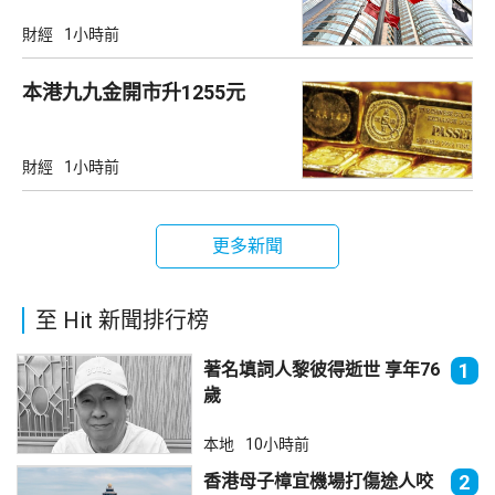
財經
1小時前
本港九九金開市升1255元
財經
1小時前
更多新聞
至 Hit 新聞排行榜
著名填詞人黎彼得逝世 享年76
1
歲
本地
10小時前
香港母子樟宜機場打傷途人咬
2