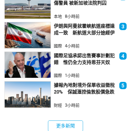
傷警員 被新加坡法院判囚
本地
8小時前
伊朗與阿曼就霍峽航道座標達
3
成一致 新航道大部分途經伊
朗領海
國際
4小時前
國際足協承認出售賽事計劃犯
4
錯 惟仍全力支持恩芬天奴
國際
1小時前
據報內地對境外保單收益徵稅
5
20% 保誠滙控倫敦股價急跌
財經
3小時前
更多新聞