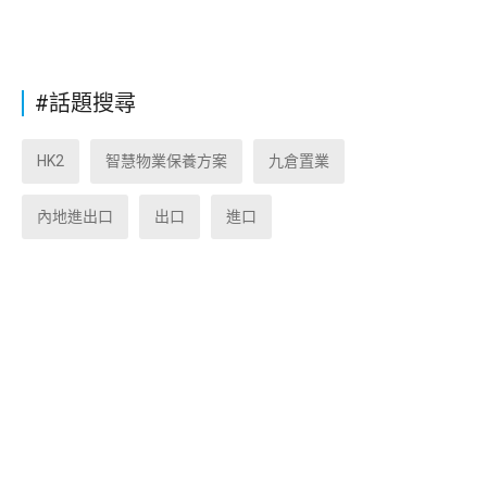
#話題搜尋
HK2
智慧物業保養方案
九倉置業
內地進出口
出口
進口