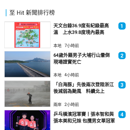
至 Hit 新聞排行榜
天文台錄36.9度有紀錄最高
1
溫 上水39.8度境內最高
本地
7小時前
64歲外籍男子大埔行山暈倒
2
現場證實死亡
本地
4小時前
「白海豚」先後兩次登陸浙江
3
後減弱為颱風 料續北上
兩岸
2小時前
乒乓橫濱冠軍賽丨張本智和與
4
張本美和兄妹 包攬男女單冠軍