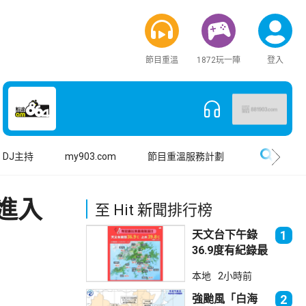
節目重溫
1872玩一陣
登入
搜尋
DJ主持
my903.com
節目重溫服務計劃
進入
至 Hit 新聞排行榜
天文台下午錄
1
36.9度有紀錄最
高溫 上水39.8
本地
2小時前
度境內最高
強颱風「白海
2