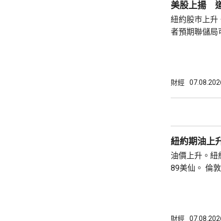
何正當理由可以解
美股上揚 道
8月底亦曾以欺
紐約股巿上升
者預期聯儲局
瓊斯工業平均指
點。 納斯達克指數收巿報26690點，上升342
點。 標普五百指數創新高，收巿報7757點，
上升47點。 總計整個星期，納指上升5.2%。
財經
07.08.202
道指及標指分別
紐約期油上升
油價上升。紐約
89美仙。 倫敦布蘭特期油收巿報83.55美元，
上升1.06美元
財經
07.08.202