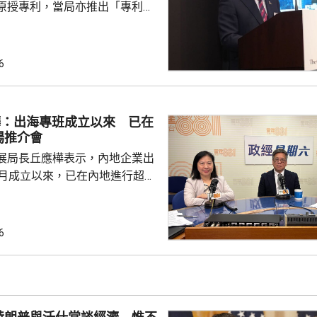
原授專利，當局亦推出「專利
所有採用本港專利的企業提供稅
將本港原授專利開放大灣區城市
有更多人來港申請專利，活躍本
6
生態，但人口少，市場細，難以
業，必須依賴其他市場，例如大
樺：出海專班成立以來 已在
專利權方面弱點。盧煜明表示，
場推介會
都帶來的機遇，已向政府提...
展局長丘應樺表示，內地企業出
0月成立以來，已在內地進行超過
，包括在北京、上海及山東等地，
參與；行政長官李家超出訪中亞
內地及香港企業隨團，簽訂96份
6
近17億元投資額。 丘應樺
，當局協助企業「出海」時，會
進來」，鼓勵在香港先成立地區
並在香港作籌融資，相信對香港