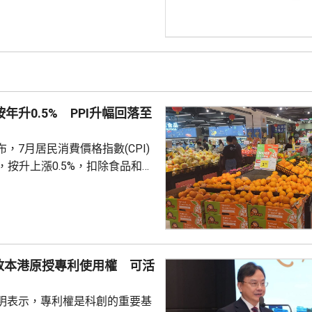
格，收購持有的國泰君安國際全
，以實現後者私有化退市。同
亦在上交所公告，董事會已審議
 據聯交所資料，國泰
為95.3億股，其中國泰海通金
9%。按此計算，收購剩餘股權所
按年升0.5% PPI升幅回落至
港元...
，7月居民消費價格指數(CPI)
%，按升上漲0.5%，扣除食品和能
PI按月上漲0.3%，按年上漲
生產者出廠價格指數（PPI）按月
按年上漲3.5%，漲幅比上月回落
收
上漲，主要是國際市場價格波
放本港原授專利使用權 可活
價格下降10.7%；而PPI則受
季節性因素影響，國內相關...
明表示，專利權是科創的重要基