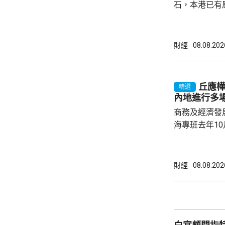
石，本港已有
盒」安排，向
務優惠，若能
使用，相信會
財經
08.08.202
港創科生態。 盧煜明在一個電視節目表示，本
港有良好科研
產出獨角獸企
丘應
精選
灣區，及解決
內地進行多
中大亦將把握北
商務及經濟發
海專班去年1
10場推介會
有幾千間企業
時，亦已帶同
財經
08.08.202
合作備忘錄，達至
在本台節目指
先將企業「引
總部或公司，