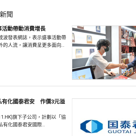
新聞
事活動帶動消費增長
茂波發表網誌，表示盛事活動帶
外的人流，讓消費呈更多面向的
德體育園舉行的「香港足球盛
夏季巡迴賽」，三場球賽共吸引
眾入場，門票收入預計超過1.8
附近的食肆指期間的生意增長了
商戶也推出票尾優惠、餐飲折扣
奇謀拓展商機。 陳茂波表
年，約有175萬旅客參與超過
私有化國泰君安 作價3元溢
，為香港帶來約58億...
611.HK)旗下子公司，計劃以「協
私有化國泰君安國際
HK)。公告指，國泰海通金控將按每股