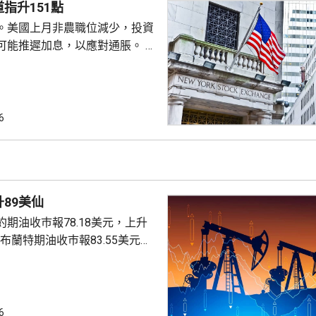
除庫克的職務。 特朗普去年
指升151點
詐抵押貸款為由，解除庫...
。美國上月非農職位減少，投資
可能推遲加息，以應對通脹。 道
數收巿報54036點，上升151
6
上升3%及3.6%。
89美仙
期油收巿報78.18美元，上升
。
6