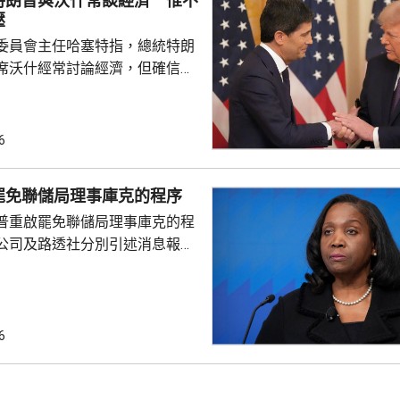
特朗普與沃什常談經濟 惟不
，他下周出訪馬來...
壓
委員會主任哈塞特指，總統特朗
席沃什經常討論經濟，但確信特
局的獨立性，不會就利率決定向
塞特接受彭博電視訪問時指，沃
期以來關係非常密切，一直會討
6
道指，以往總統與聯儲局主席較少
朗普與沃什不時通電話屬不常
罷免聯儲局理事庫克的程序
疑特朗普可能試圖影響聯儲局決
普重啟罷免聯儲局理事庫克的程
顯示，沃什6月沒與特朗普通話
公司及路透社分別引述消息報
與財長貝森特進行三次早餐
僚長周三去信庫克，稱有充分理
揭貸款協議中作出虛假陳述，認
成疏忽，令人對她出任聯儲局理
質疑，因此特朗普正考慮撒銷她
6
要求她在21日內提交書面回覆。
聲明否認指控，強調白宮沒有任