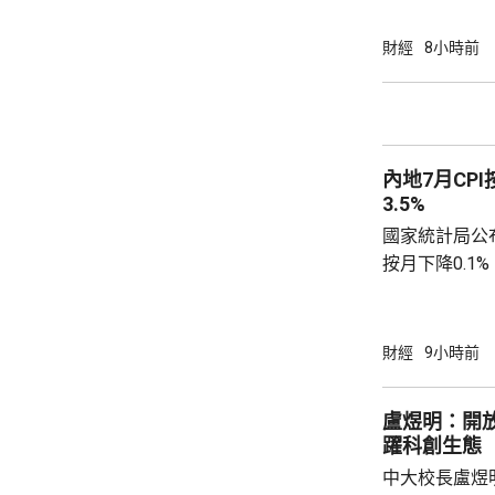
3港元現金價
部剩餘普通股
財經
8小時前
日，國泰海通
通過相關資本運作方案。
君安國際總股本
控持股約73.
內地7月CPI
需對價約為75億
3.5%
國家統計局公布
按月下降0.1
源價格的核心C
0.9%。工業
下降0.7%，
財經
9小時前
0.6個百分點。 國統局表示，CPI按季降幅
窄，按年溫和
盧煜明：開
動，令國內汽油
躍科創生態
到輸入性因素和
中大校長盧煜