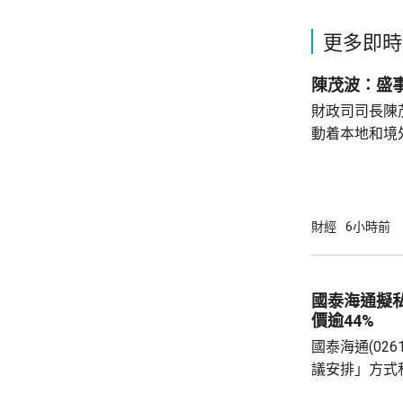
更多即時
陳茂波：盛
財政司司長陳
動着本地和境
聯動，近日啟
會」和「奧迪
超過12萬名觀
億元，有啟德
財經
6小時前
約兩成，不少
和免費泊車，各出
示，今年上半
國泰海通擬
130項盛事活動
價逾44%
國泰海通(02
議安排」方式
(01788.