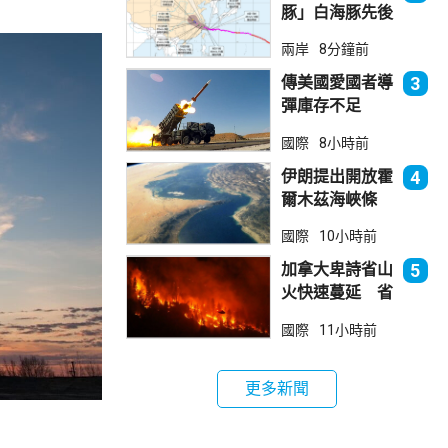
豚」白海豚先後
兩次登陸浙江
兩岸
8分鐘前
正移入內陸並減
弱
傳美國愛國者導
3
彈庫存不足
1700枚 副防
國際
8小時前
長促加快生產武
器
伊朗提出開放霍
4
爾木茲海峽條
件 包括撤軍及
國際
10小時前
賠償等
加拿大卑詩省山
5
火快速蔓延 省
長宣布進入緊急
國際
11小時前
狀態
更多新聞