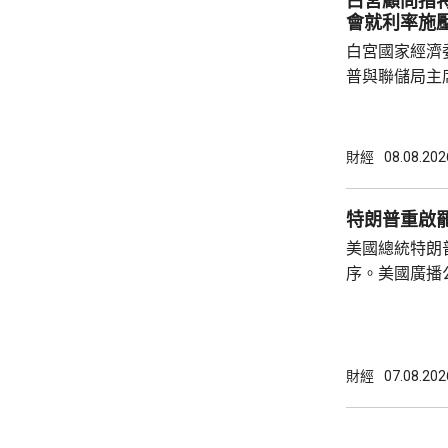
白宮顧問指
整體經濟有幫助
會就利率施
白宮國家經濟
普與聯儲局主
朗普尊重聯儲
沃什施壓。哈
什和特朗普長
財經
08.08.202
論經濟。 報
互動，因此特
特朗普重啟
見，令外界質
美國總統特朗
策。不過日程
序。美國廣播
或會談，只是
道，白宮副幕
會，...
由相信她在按
為相關行為構
事的誠信產生
財經
07.08.202
的理事職位，
庫克的律師發