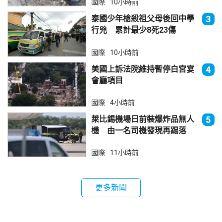
國際
10小時前
泰國少年槍殺祖父母後回中學
3
行兇 累計最少8死23傷
國際
10小時前
美國上訴法院維持暫停白宮宴
4
會廳項目
國際
4小時前
萊比錫機場日前裝爆炸品無人
5
機 由一名司機發現再踢落
國際
11小時前
更多新聞