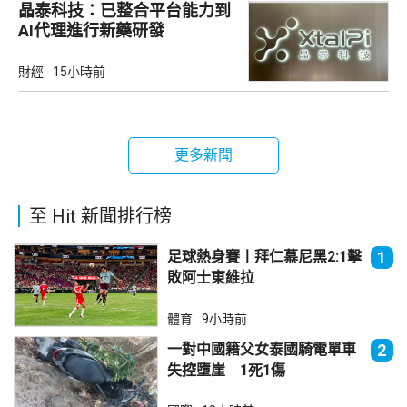
晶泰科技：已整合平台能力到
AI代理進行新藥研發
財經
15小時前
更多新聞
至 Hit 新聞排行榜
足球熱身賽丨拜仁慕尼黑2:1擊
1
敗阿士東維拉
體育
9小時前
一對中國籍父女泰國騎電單車
2
失控墮崖 1死1傷