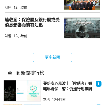
引力
財經
12小時前
連敬涵：保險股及銀行股或受
消息影響而續有沽壓
財經
12小時前
更多新聞
至 Hit 新聞排行榜
藥倍安心風波｜「吹哨者」鄭
1
曦琳踢保 警：仍進行刑事調
查
本地
10小時前