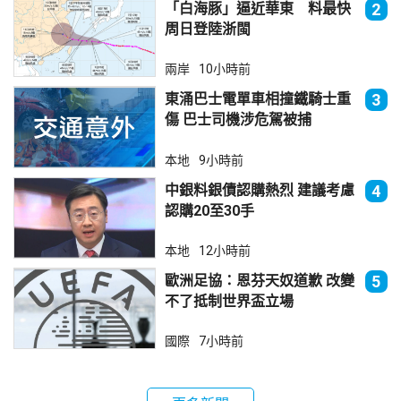
「白海豚」逼近華東 料最快
2
周日登陸浙閩
兩岸
10小時前
東涌巴士電單車相撞鐵騎士重
3
傷 巴士司機涉危駕被捕
本地
9小時前
中銀料銀債認購熱烈 建議考慮
4
認購20至30手
本地
12小時前
歐洲足協：恩芬天奴道歉 改變
5
不了抵制世界盃立場
國際
7小時前