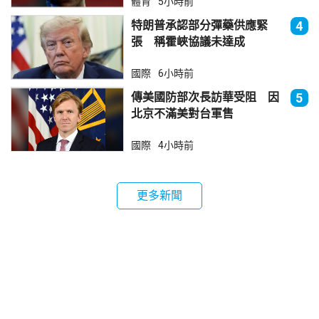
體育
5小時前
特朗普承認部分彈藥供應緊
4
張 稱霍峽協議未達成
國際
6小時前
傳美國防部次長訪華受阻 因
5
北京不滿美對台軍售
國際
4小時前
更多新聞