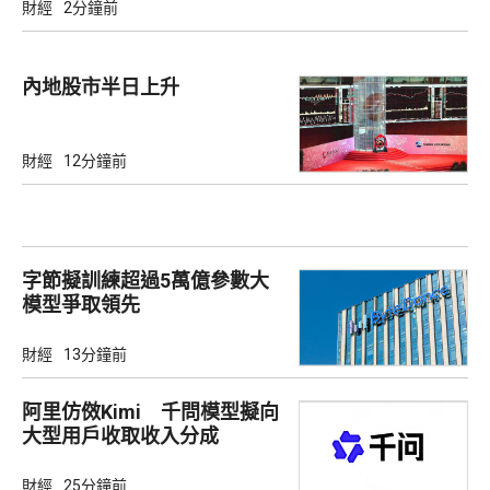
財經
2分鐘前
內地股市半日上升
財經
12分鐘前
字節擬訓練超過5萬億參數大
模型爭取領先
財經
13分鐘前
阿里仿傚Kimi 千問模型擬向
大型用戶收取收入分成
財經
25分鐘前