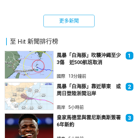
更多新聞
至 Hit 新聞排行榜
風暴「白海豚」吹襲沖繩至少
1
3傷 近500航班取消
國際
13分鐘前
風暴「白海豚」靠近華東 或
2
周日登陸浙閩沿岸
兩岸
5小時前
皇家馬德里與雲尼斯奧斯簽署
3
6年新約