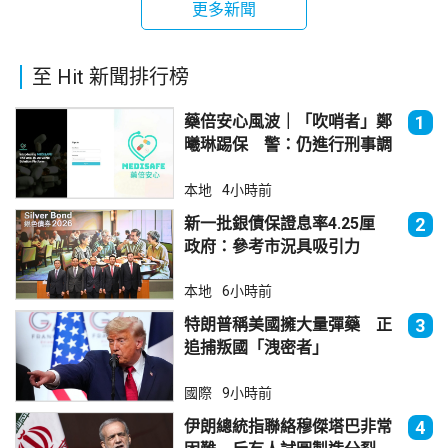
更多新聞
至 Hit 新聞排行榜
藥倍安心風波｜「吹哨者」鄭
1
曦琳踢保 警：仍進行刑事調
查
本地
4小時前
新一批銀債保證息率4.25厘
2
政府：參考市況具吸引力
本地
6小時前
特朗普稱美國擁大量彈藥 正
3
追捕叛國「洩密者」
國際
9小時前
伊朗總統指聯絡穆傑塔巴非常
4