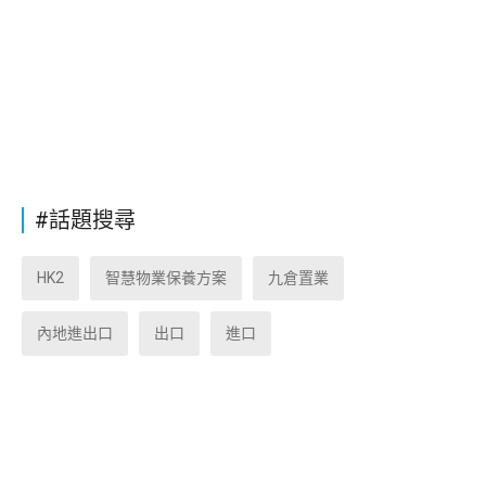
#話題搜尋
HK2
智慧物業保養方案
九倉置業
內地進出口
出口
進口