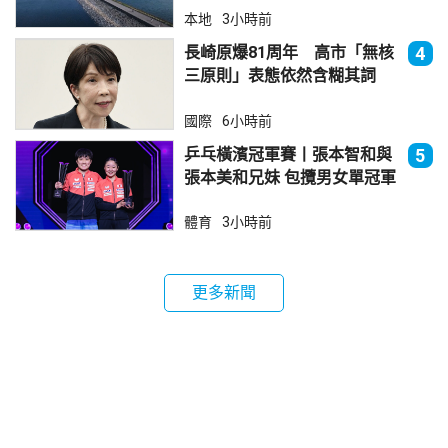
本地
3小時前
長崎原爆81周年 高市「無核
4
三原則」表態依然含糊其詞
國際
6小時前
乒乓橫濱冠軍賽丨張本智和與
5
張本美和兄妹 包攬男女單冠軍
體育
3小時前
更多新聞