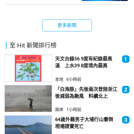
更多新聞
至 Hit 新聞排行榜
天文台錄36.9度有紀錄最高
1
溫 上水39.8度境內最高
本地
6小時前
「白海豚」先後兩次登陸浙江
2
後減弱為颱風 料續北上
兩岸
1小時前
64歲外籍男子大埔行山暈倒
3
現場證實死亡