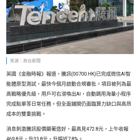
來源：商台新聞
英國《金融時報》報道，騰訊(00700.HK)已完成微信AI智
能體原型測試，最快今個月啟動合規審批。項目被列為最
高戰略優先級，用戶可右滑喚出AI，自動調用海量小程序
完成點單等日常任務。但全面鋪開仍面臨算力缺口與高昂
成本的雙重挑戰。
消息刺激騰訊股價顯著造好，最高見472.8元，上午收報
469.8元，升33.8元，升幅近7.8%。