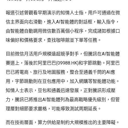
報道引述曾觀看早期演示的知情人士指，用戶可通過在微
信主界面向右滑動，進入AI智能體的對話框，輸入指令，
由智能體自動調用微信數百萬個小程序，完成諸如根據口
味偏好和價格要求，查找咖啡館並下單等任務。
目前微信月活用戶規模遠超競爭對手，但騰訊在AI智能體
賽道上，落後於阿里巴巴(09988.HK)和字節跳動。阿里巴
巴已將電商、旅行及地圖服務，整合至通義千問的AI應
用，字節跳動則在豆包應用中，加入網購等智能體功能。
知情人士表示，豆包和通義迅速發展，正對騰訊形成壓
力，騰訊已將推出AI智能體列為最高戰略優先級別，但管
理層對細節要求嚴格，可能導致測試周期延長。
而在技術層面，算力供給是制約大規模推出的主要障礙。