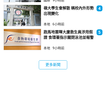
國際
9小時前
嶺大學生會解散 稱校內外形勢
4
出現變化
本地
6小時前
跑馬地雲暉大廈救生員涉用假
5
證 食環署指示關閉泳池並報警
本地
9小時前
更多新聞