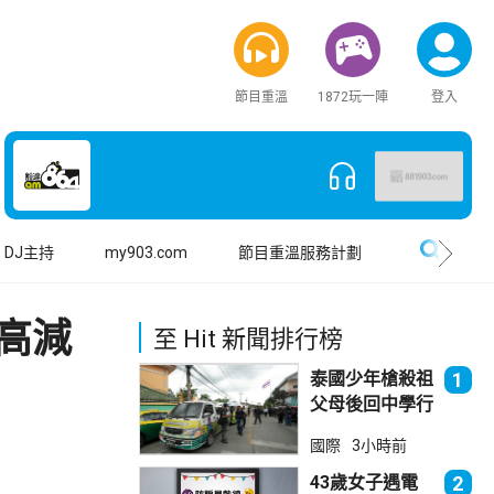
節目重溫
1872玩一陣
登入
搜尋
DJ主持
my903.com
節目重溫服務計劃
最高減
至 Hit 新聞排行榜
泰國少年槍殺祖
1
父母後回中學行
兇 累計最少8
國際
3小時前
死23傷
43歲女子遇電
2