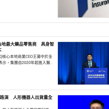
品稅務安排的最新發展，同時會
局指，中國居民就
必須依法申報及繳稅的要求一直
用過度解讀或作出揣測。香港保
熟，產品設計靈活先進，可提供
球資產配置、人生規劃、財富傳
，相信對內地客戶有一定吸引
內地最大藥品零售商 具身智
保險業聯會表示，截至目前為...
大
.HK)核心本地商業CEO王莆中於全
表示，集團自2020年起進入醫療
態，以訂單來看已經是國內最大
台，每日服務數百萬人。他指，
段的服務保障，截至上月，美團
集送日均訂單超過5萬，整體訂
O路演 人形機器人出貨量全
動運作，能感知更多訊息作出預
做好健康管理。他又指，美團在