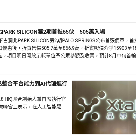
成本節約，預計會推動必勝客扣
餐廳利潤率和經營利潤率提升
交易相關成本、利息...
ARK SILICON第2期首推65伙 505萬入場
洞北PARK SILICON第2期PALO SPRINGS公布首張價單，
優惠後，折實售價505.7萬至866.9萬，折實呎價介乎15903至1
71元。項目明日開放示範單位予公眾參觀及收票，預計8月中旬首
整合平台能力到AI代理進行
228.HK)聯合創始人兼首席執行官
療峰會上表示，在人工智能驅動
 Science)上，醫藥研發是最佳實驗
涉及到幾乎所有的自然學科，並
跨尺度的複雜科學問題。他又