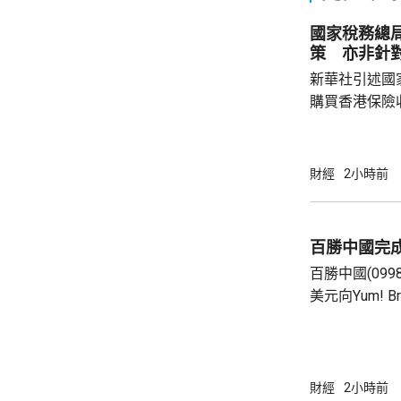
國家稅務總
策 亦非針
新華社引述國
購買香港保險
總局相關司局
法相關規定，
行納稅義務，
財經
2小時前
的範疇，並非
險市場，無需過度解讀。
從境外取得，
百勝中國完
個人所得稅，
百勝中國(099
所得稅法實施以
美元向Yum! 
有權的交易。 百勝中國首席執行官屈翠容表
示，將必勝客原
增超過600
800家。 免去向Yum! Brands支付3%的特許經
財經
2小時前