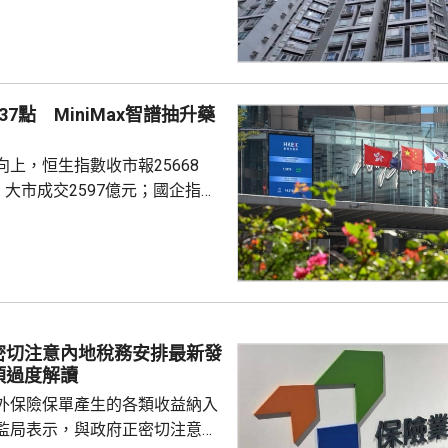
買家追價轉趨審慎，而業主態度
鋸局面，致成交量減少，樓價出
CL連續8周於160點上下窄幅爭
然四跌一升，但指數仍貼近160
7點 MiniMax智譜抽升藥
向下。她指，近期內地接連執行
措施令股市波動，業主買家均轉
上，恒生指數收市報25668
...
，大市成交2597億元；國企指數
32點；恒生科技指數4858點，升
ax(00100.HK)升近1成，報
29.2元，3日累計飊升近42%；智
K)升逾14%，報1246元，升159
I相關股亦造好，兆易創新(0398...
密切注意內地稅務安排最新發
須過度解讀
外保險保單產生的各類收益納入
監局表示，與政府正密切注意內