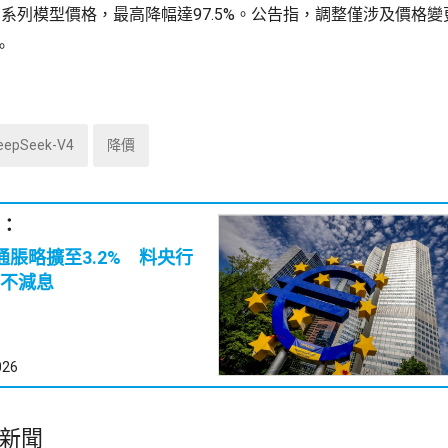
k-V4 系列模型價格，最高降幅達97.5%。公告指，調整僅涉及價格
。
eepSeek-V4
降價
：
通脹略擴至3.2% 料央行
不減息
026
新聞