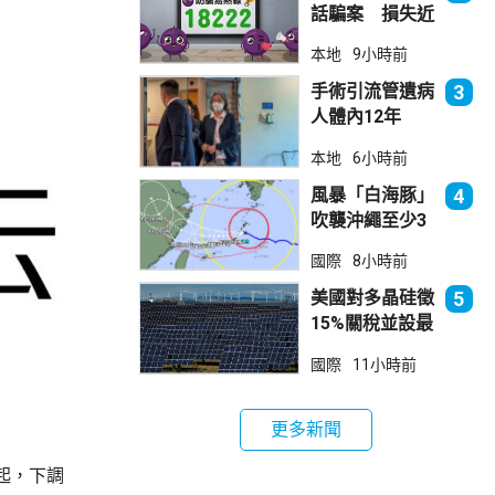
話騙案 損失近
6900萬元
本地
9小時前
手術引流管遺病
3
人體內12年
女醫生石岳容專
本地
6小時前
業失當除牌1個
月
風暴「白海豚」
4
吹襲沖繩至少3
傷 近500航班
國際
8小時前
取消
美國對多晶硅徵
5
15%關稅並設最
低價格 盧特尼
國際
11小時前
克：中國無法再
傾銷
更多新聞
起，下調