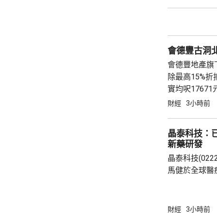
營費所帶來的
除增值稅後的
2.8%。在計入
會德豐古洞北P
會德豐地產旗下古
除最高15%折扣
實均呎176
財經
3小時前
晶泰科技：已
新藥研發
晶泰科技(02
馬健於全球醫
科學(AI for
場，因為當中
需要降決不少
財經
3小時前