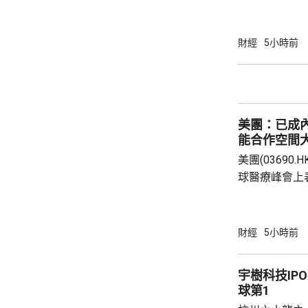
地有關金融產
與業界保持緊密溝通。 保監
境外投資收益
財經
5小時前
存在，市場不
險市場發展成
貨幣選擇、環
承等專業服務
美團：已成
力。 香港
能合作空間
美團(03690
球醫療峰會上
衛生的產業生
的藥品零售平
美團提供全時
財經
5小時前
買藥一對一的
單達數百萬。 王莆中表示，預計未來AI會令醫
宇樹科技IP
療服務變成主
球第1
判，幫助用戶