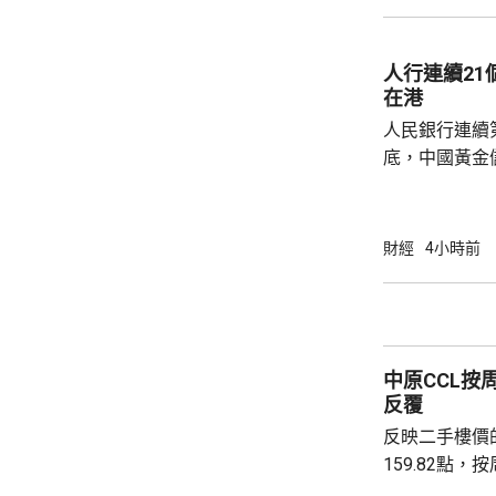
指，目標是建
成由猜想到驗
力整合為Geni
人行連續2
實實驗和基礎
在港
已...
人民銀行連續
底，中國黃金儲
64萬安士。現
平。 彭博報道指，人民銀行增加在香港存放黃
金，將可助力
財經
4小時前
心。報道引述
黃金儲備由倫
港增加黃金存儲，
動試運行的黃
中原CCL按
啟動儀式表示，
反覆
反映二手樓價
159.82點，按周微跌
高級聯席董事