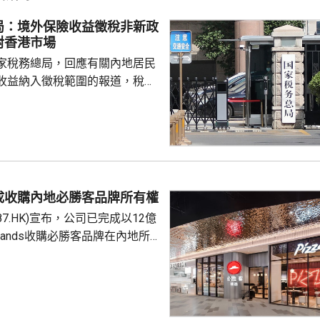
局：境外保險收益徵稅非新政
對香港市場
家稅務總局，回應有關內地居民
收益納入徵稅範圍的報道，稅務
負責人指，按照中國個人所得稅
中國稅收居民需就全球所得，履
境外保險收益也屬於應納稅所得
新政策，更不是專門針對香港保
 負責人指，居民個人
包括保險收益在內，應依法繳納
成收購內地必勝客品牌所有權
是國際通行做法，亦是中國個人
87.HK)宣布，公司已完成以12億
來，一直堅持的基本原則...
Brands收購必勝客品牌在內地所
定2027年和2028年每年淨新
家的目標，預計加速至每年超過