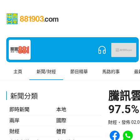
主頁
新聞/財經
節目精華
馬路的事
最
騰訊雲
新聞分類
97.5%
即時新聞
本地
兩岸
國際
財經
發佈 02.0
Share to Face
Share t
財經
體育