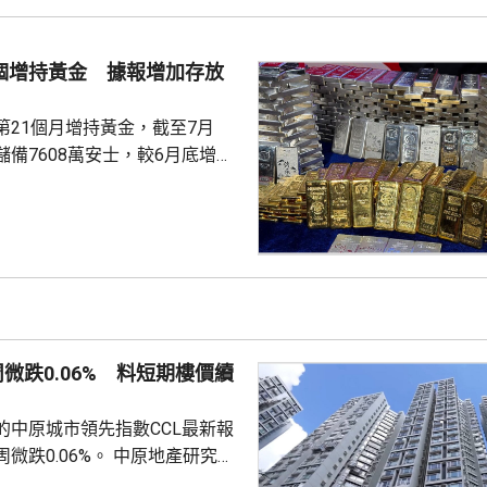
立出能像科學家一樣，能獨自完
證的閉環系統，近期已將平台能
us Agent，能調度專家技能與真
1個增持黃金 據報增加存放
設施，完成真正的科研項目，並
第21個月增持黃金，截至7月
備7608萬安士，較6月底增加
貨金靠穩，徘徊4300美元水
支持香港成為主要的黃金交易中
知情人士指，人行一直在將部分
敦轉移回國，過去幾個月已在香
預料趨勢持續。 香港上月啟
金清算系統。人行行長潘功勝在
周微跌0.06% 料短期樓價續
將繼續提高國...
的中原城市領先指數CCL最新報
0.06%。 中原地產研究部
楊明儀指出，樓價已由低位回升