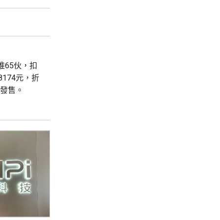
首推65伙，扣
8174元，折
輪發售。