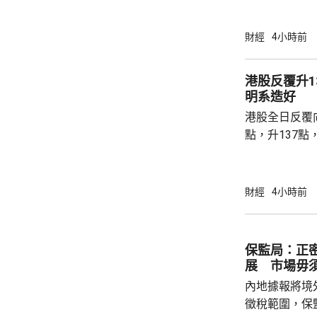
近兩成，二手
強硬，造成拉
財經
4小時前
現高位整固。C
持，近五周雖
港股反覆升13
點，未有轉勢
明系造好
多項資金管理
港股全日反覆向
趨觀望，部分業主
點，升137點
8531點，升
37點。 DeepSeek大幅上調API價格，大模型
股急升，MiniM
財經
4小時前
326.4元，升
譜(02513.H
元。 其他A
保監局：正
展 市場毋
內地據報將境
徵稅範圍，保