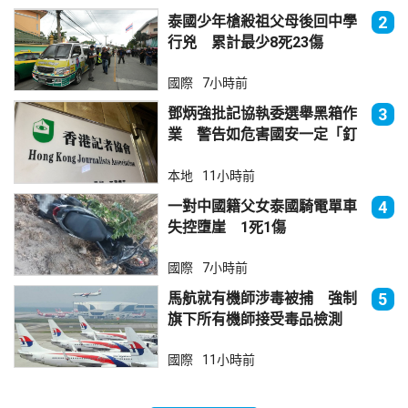
泰國少年槍殺祖父母後回中學
2
行兇 累計最少8死23傷
國際
7小時前
鄧炳強批記協執委選舉黑箱作
3
業 警告如危害國安一定「釘
死你」
本地
11小時前
一對中國籍父女泰國騎電單車
4
失控墮崖 1死1傷
國際
7小時前
馬航就有機師涉毒被捕 強制
5
旗下所有機師接受毒品檢測
國際
11小時前