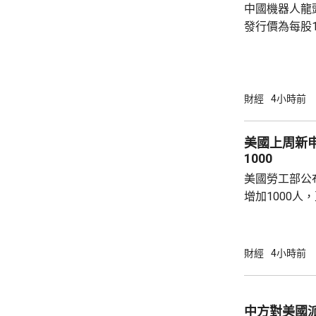
中國機器人龍
發行價為每股1
元。網上及網
為下周三。 宇樹科技今次IPO採用戰略配售、
網下發行與網
開發行新股4
財經
4小時前
總股本比例為1
萬股，網下初
美國上周新
戰略配售數量
1000
樹科技總股本..
美國勞工部公
增加1000人
20.2萬人；前
反映實況的四
19.8萬。
財經
4小時前
中方對美國