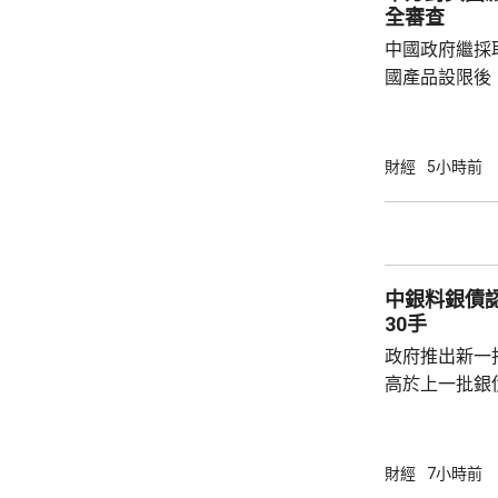
全審查
中國政府繼採
國產品設限後
告，對美國網絡安
Network
公告指，為保
財經
5小時前
行，防範網絡
依據《國家安
拓產品實施網絡安全審
美國採取5項
中銀料銀債認購熱烈 建
兩用物項對出口管
30手
政府推出新一批
高於上一批銀債的3.85
產品部總經理
續，經濟數據
帶動股市和債
財經
7小時前
的銀債更有吸