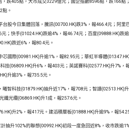
3點，跌405點，大市成交3229億元；國企指數8596點，跌166
42點。
股今日集體回落，騰訊(00700.HK)跌3%，報466.4元；阿里巴巴(
6元；快手(01024.HK)跌逾4%，報46.74元；百度(09888.HK)跌逾
0.HK)跌近6%，報80.4元。
國際(00981.HK)升逾1%，報82.95元；華虹半導體(01347.H
科技(06809.HK)升6%，報403元；英諾賽科(02577.HK)升7%，
.HK)升逾3%，報735.5元。
曦智科技(01879.HK)抽升近17%，報708元；智譜(02513.HK)
光纖光纜(06869.HK)升1成，報257.6元。
6.HK)升2%，報417元。建滔積層板(01888.HK)升逾9%，報54.
抽升102%的聯想(00992.HK)初段一度急回近8%，收市跌逾1%，