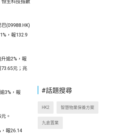
點；恒生科技指數
09988.HK)
1%，報132.9
K)升逾2%，報
報73.65元；兆
#話題搜尋
升逾3%，報
HK2
智慧物業保養方案
25元。
九倉置業
報26.14