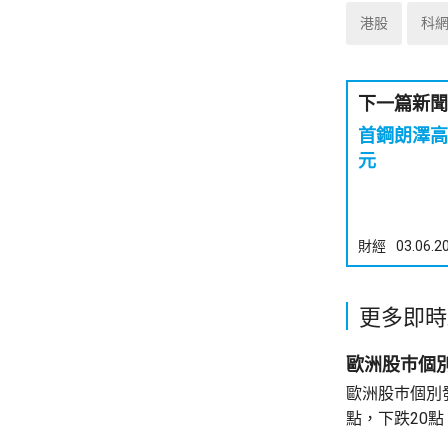
港股
科
下一篇新聞
首鋼朗澤高
元
財經
03.06.2
更多即時
歐洲股巿個
歐洲股巿個別發展。 英國股巿收
點，下跌20點。 法國股巿收巿報869
升30點。 德國股巿收巿報26140點，上升13