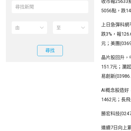
收市報2563
5056點，跌1
上日急彈科網平台
跌3%，報126.
元；美團(0369
尋找
晶片股回升，中芯
151.7元；瀾起
易創新(03986
AI概念股造好，
1462元；長飛
勝宏科技(0247
連續7日向上累計