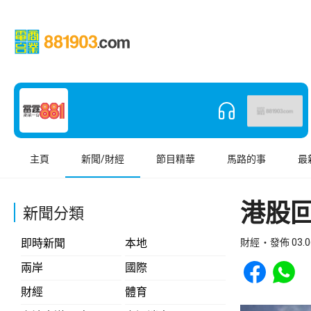
主頁
新聞/財經
節目精華
馬路的事
最
港股回
新聞分類
即時新聞
本地
財經
發佈 03.0
Share to Face
Share t
兩岸
國際
財經
體育