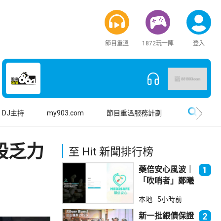
節目重溫
1872玩一陣
登入
搜尋
DJ主持
my903.com
節目重溫服務計劃
股乏力
至 Hit 新聞排行榜
藥倍安心風波｜
1
「吹哨者」鄭曦
琳踢保 警：仍
本地
5小時前
進行刑事調查
新一批銀債保證
2