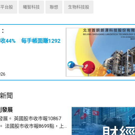
網平台股
曦智科技
聯想
生物科技股
：
收44% 每手帳面賺1292
026
新聞
別發展
巿報10867
9點，上