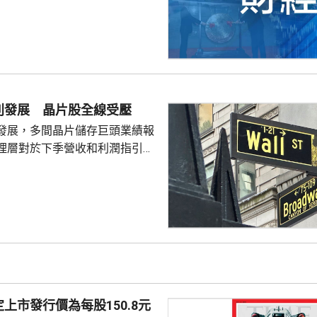
別發展 晶片股全線受壓
發展，多間晶片儲存巨頭業績報
理層對於下季營收和利潤指引未
望，引發對晶片股板塊「增長見
晶片板塊全線受壓，西部數據開
11%。 道瓊斯工業平均
，跌33點； 標準普爾500
； 納斯達克指數報
56點。
上市發行價為每股150.8元