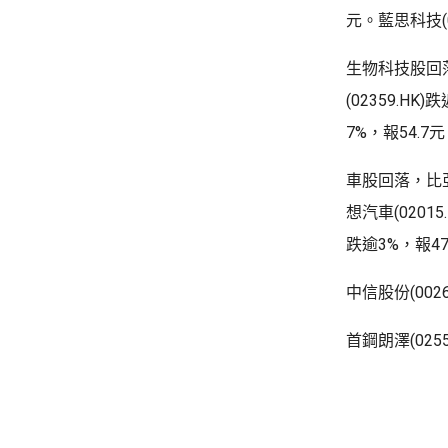
元。藍思科技(0
生物科技股回落
(02359.HK
7%，報54.7
車股回落，比亞
想汽車(02015
跌逾3%，報47
中信股份(002
首鋼朗澤(025