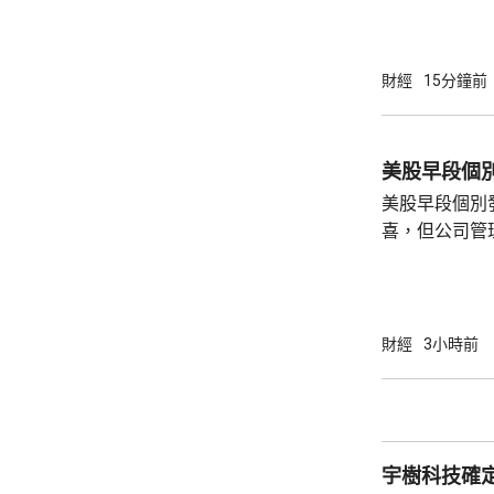
點。
財經
15分鐘前
美股早段個
美股早段個別
喜，但公司管
能滿足市場期
頂」的恐慌，
市跌14%，閃迪亦下挫
指數最新報54315點
財經
3小時前
指數報7726點，升3點
26418點，升
宇樹科技確定