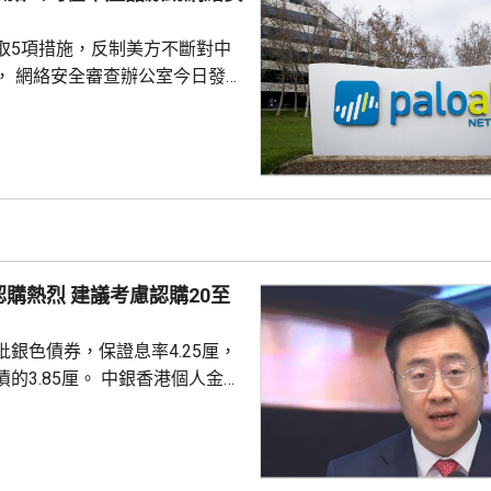
取5項措施，反制美方不斷對中
， 網絡安全審查辦公室今日發公
全公司、派拓（Palo Alto
s）在華銷售產品啟動網絡安全審查。
障關鍵信息基礎設施安全穩定運
安全風險隱患，維護國家安全，
全法》及《網絡安全法》，對派
查。 商務部昨日宣布對
反制措施，包括加強無人機相關
議考慮認購20至
...
銀色債券，保證息率4.25厘，
厘。 中銀香港個人金融
周國昌表示，地緣政治局勢持
、企業盈利及通脹形勢不穩定，
市波動，令風險較低及收益穩定
引力。現時市場定期存款利率普