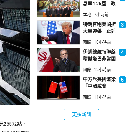
息率4.25厘 政
府：參考市況具
本地
7小時前
吸引力
特朗普稱美國擁
3
大量彈藥 正追
捕叛國「洩密
國際
10小時前
者」
伊朗總統指聯絡
4
穆傑塔巴非常困
難 斥有人試圖
國際
12小時前
製造分裂
中方斥美國渲染
5
「中國威脅」
阻止阿根廷企業
國際
11小時前
與華為合作
更多新聞
25572點，