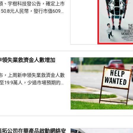
頭、宇樹科技發公告，確定上市
50.8元人民幣，發行市值609億
下申購日為下周一，繳款截止日
上發行相結合的方式進行，擬公
040多萬股，擬發行數量佔發行後
0%。網上初始發行數量為647
始發行數量為2580多萬股，初始
申領失業救濟金人數增加
約為809萬股。發行完成後，宇
.
布，上周新申領失業救濟金人數
，至19.9萬人，少過市場預期的
值經修訂後增至19.8萬人。 更能
周平均數就減少4500人，至逾
派拓公司在華產品啟動網絡安