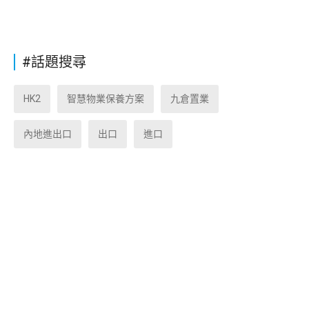
#話題搜尋
HK2
智慧物業保養方案
九倉置業
內地進出口
出口
進口