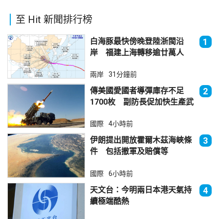
至 Hit 新聞排行榜
白海豚最快傍晚登陸浙閩沿
1
岸 福建上海轉移逾廿萬人
兩岸
31分鐘前
傳美國愛國者導彈庫存不足
2
1700枚 副防長促加快生產武
器
國際
4小時前
伊朗提出開放霍爾木茲海峽條
3
件 包括撤軍及賠償等
國際
6小時前
天文台：今明兩日本港天氣持
4
續極端酷熱