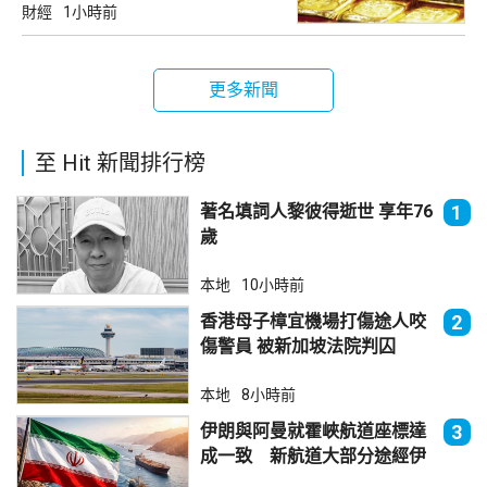
財經
1小時前
更多新聞
至 Hit 新聞排行榜
著名填詞人黎彼得逝世 享年76
1
歲
本地
10小時前
香港母子樟宜機場打傷途人咬
2
傷警員 被新加坡法院判囚
本地
8小時前
伊朗與阿曼就霍峽航道座標達
3
成一致 新航道大部分途經伊
朗領海