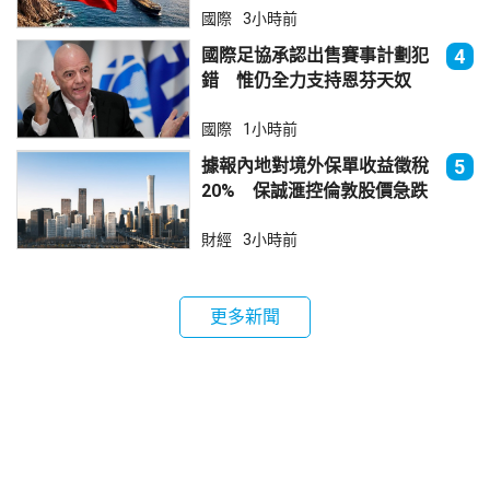
國際
3小時前
國際足協承認出售賽事計劃犯
4
錯 惟仍全力支持恩芬天奴
國際
1小時前
據報內地對境外保單收益徵稅
5
20% 保誠滙控倫敦股價急跌
財經
3小時前
更多新聞