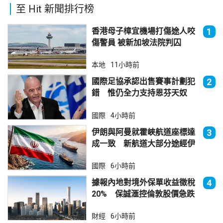
至 Hit 新聞排行榜
香港母子樟宜機場打傷途人咬
1
傷警員 被新加坡法院判囚
本地
11小時前
國際足協承認出售賽事計劃犯
2
錯 惟仍全力支持恩芬天奴
國際
4小時前
伊朗與阿曼就霍峽航道座標達
3
成一致 新航道大部分途經伊
朗領海
國際
6小時前
據報內地對境外保單收益徵稅
4
20% 保誠滙控倫敦股價急跌
財經
6小時前