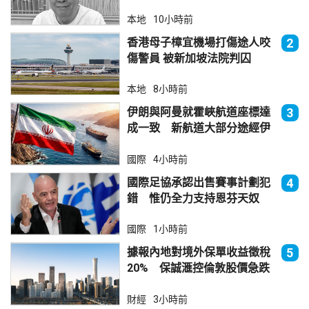
本地
10小時前
香港母子樟宜機場打傷途人咬
2
傷警員 被新加坡法院判囚
本地
8小時前
伊朗與阿曼就霍峽航道座標達
3
成一致 新航道大部分途經伊
朗領海
國際
4小時前
國際足協承認出售賽事計劃犯
4
錯 惟仍全力支持恩芬天奴
國際
1小時前
據報內地對境外保單收益徵稅
5
20% 保誠滙控倫敦股價急跌
財經
3小時前