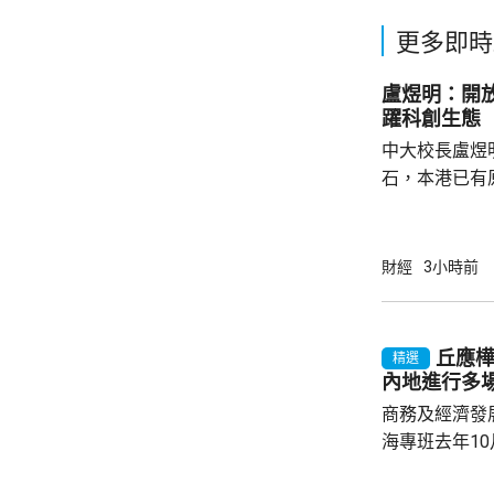
更多即時
盧煜明：開
躍科創生態
中大校長盧煜
石，本港已有
盒」安排，向
務優惠，若能
使用，相信會
財經
3小時前
港創科生態。 盧煜明在一個電視節目表示，本
港有良好科研
產出獨角獸企
丘應
精選
灣區，及解決
內地進行多
中大亦將把握北
商務及經濟發
海專班去年1
10場推介會