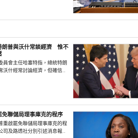
參與；行政長官李家超出訪中亞
內地及香港企業隨團，簽訂96份
近17億元投資額。 丘應樺
，當局協助企業「出海」時，會
進來」，鼓勵在香港先成立地區
並在香港作籌融資，相信對香港
特朗普與沃什常談經濟 惟不
，他下周出訪馬來...
壓
委員會主任哈塞特指，總統特朗
席沃什經常討論經濟，但確信特
局的獨立性，不會就利率決定向
塞特接受彭博電視訪問時指，沃
期以來關係非常密切，一直會討
道指，以往總統與聯儲局主席較少
朗普與沃什不時通電話屬不常
罷免聯儲局理事庫克的程序
疑特朗普可能試圖影響聯儲局決
普重啟罷免聯儲局理事庫克的程
顯示，沃什6月沒與特朗普通話
公司及路透社分別引述消息報
與財長貝森特進行三次早餐