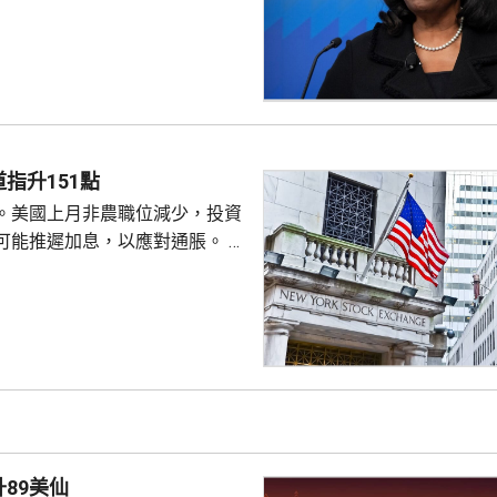
僚長周三去信庫克，稱有充分理
揭貸款協議中作出虛假陳述，認
成疏忽，令人對她出任聯儲局理
質疑，因此特朗普正考慮撒銷她
要求她在21日內提交書面回覆。
聲明否認指控，強調白宮沒有任
除庫克的職務。 特朗普去年
指升151點
詐抵押貸款為由，解除庫...
。美國上月非農職位減少，投資
可能推遲加息，以應對通脹。 道
數收巿報54036點，上升151
上升3%及3.6%。
89美仙