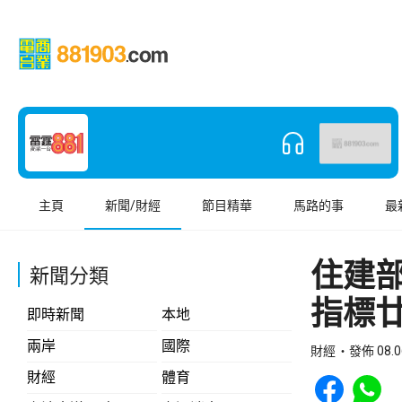
主頁
新聞/財經
節目精華
馬路的事
最
住建
新聞分類
指標
即時新聞
本地
兩岸
國際
財經
發佈 08.0
Share to Face
Share t
財經
體育