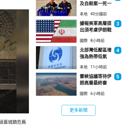
及自殺案一死一
傷
本地
40分鐘前
據報美軍高層提
3
出須考慮伊朗戰
事退出方案
國際
8小時前
北部灣低壓區增
4
強為熱帶低氣
壓 天文台指對
本地
11小時前
本港直接威脅不
大
霍峽協議等待伊
5
朗高層最終審
批 華府料重開
國際
6小時前
航道後解除封鎖
更多新聞
涵蓋城鎮危舊