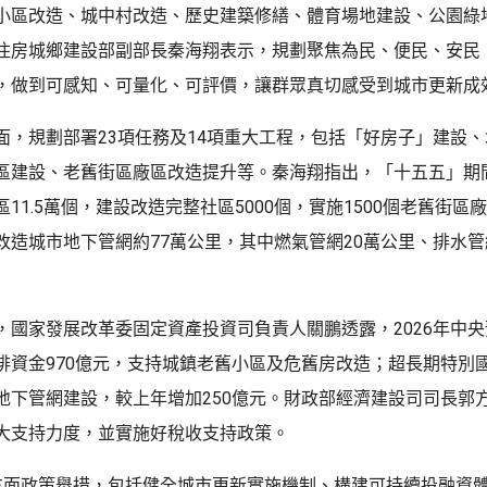
小區改造、城中村改造、歷史建築修繕、體育場地建設、公園綠
住房城鄉建設部副部長秦海翔表示，規劃聚焦為民、便民、安民
，做到可感知、可量化、可評價，讓群眾真切感受到城市更新成
面，規劃部署23項任務及14項重大工程，包括「好房子」建設
區建設、老舊街區廠區改造提升等。秦海翔指出，「十五五」期
11.5萬個，建設改造完整社區5000個，實施1500個老舊街區
造城市地下管網約77萬公里，其中燃氣管網20萬公里、排水管網
，國家發展改革委固定資產投資司負責人關鵬透露，2026年中
排資金970億元，支持城鎮老舊小區及危舊房改造；超長期特別國債
地下管網建設，較上年增加250億元。財政部經濟建設司司長郭
大支持力度，並實施好稅收支持政策。
方面政策舉措，包括健全城市更新實施機制、構建可持續投融資