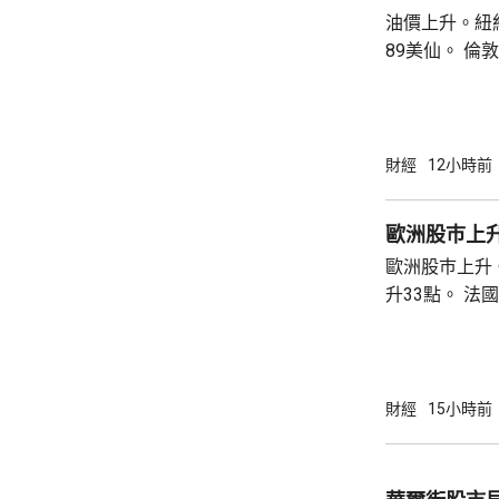
油價上升。紐約
89美仙。 倫敦布蘭特期油收巿報83.55美元，
上升1.06美元
財經
12小時前
歐洲股巿上
歐洲股巿上升。 英國股巿收巿報10901
升33點。 法國股巿收巿報8714點，上升15
點。 德國
財經
15小時前