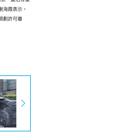
謝海霞表示，
規劃許可審
。