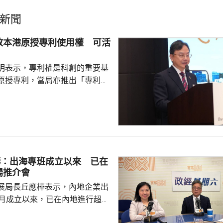
新聞
放本港原授專利使用權 可活
明表示，專利權是科創的重要基
原授專利，當局亦推出「專利
所有採用本港專利的企業提供稅
將本港原授專利開放大灣區城市
有更多人來港申請專利，活躍本
生態，但人口少，市場細，難以
業，必須依賴其他市場，例如大
樺：出海專班成立以來 已在
專利權方面弱點。盧煜明表示，
場推介會
都帶來的機遇，已向政府提...
展局長丘應樺表示，內地企業出
0月成立以來，已在內地進行超過
，包括在北京、上海及山東等地，