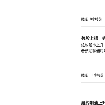
道，白宮副幕
會，...
由相信她在按
為相關行為構
事的誠信產生
財經
8小時前
的理事職位，
庫克的律師發
何正當理由可以解
美股上揚 道
8月底亦曾以欺
紐約股巿上升
者預期聯儲局
瓊斯工業平均指
點。 納斯達克指數收巿報26690點，上升342
點。 標普五百指數創新高，收巿報7757點，
上升47點。 總計整個星期，納指上升5.2%。
財經
11小時前
道指及標指分別
紐約期油上升