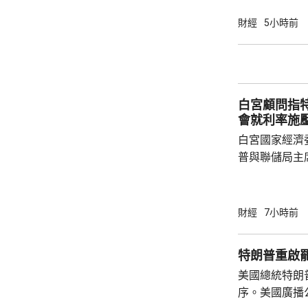
有幾千間企業
時，亦已帶同
財經
5小時前
合作備忘錄，達至
在本台節目指
先將企業「引
總部或公司，
白宮顧問指
整體經濟有幫助
會就利率施
白宮國家經濟
普與聯儲局主
朗普尊重聯儲
沃什施壓。哈
什和特朗普長
財經
7小時前
論經濟。 報
互動，因此特
特朗普重啟
見，令外界質
美國總統特朗
策。不過日程
序。美國廣播
或會談，只是