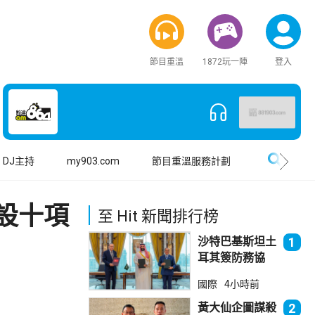
節目重溫
1872玩一陣
登入
搜尋
DJ主持
my903.com
節目重溫服務計劃
設十項
至 Hit 新聞排行榜
沙特巴基斯坦土
1
耳其簽防務協
議 伊朗籲穆斯
國際
4小時前
林團結
黃大仙企圖謀殺
2