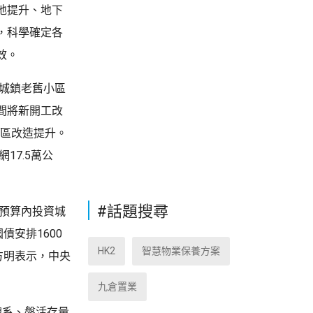
地提升、地下
，科學確定各
效。
、城鎮老舊小區
間將新開工改
廠區改造提升。
17.5萬公
#話題搜尋
央預算內投資城
安排1600
HK2
智慧物業保養方案
方明表示，中央
九倉置業
體系、盤活存量