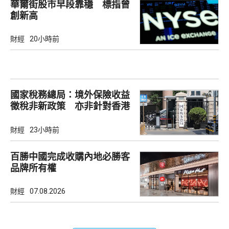
華爾街股市早段靠穩 標指曾
創新高
財經
20小時前
國家稅務總局：境外保險收益
徵稅非新政策 亦非針對香港
市場
財經
23小時前
百勝中國完成收購內地必勝客
品牌所有權
財經
07.08.2026