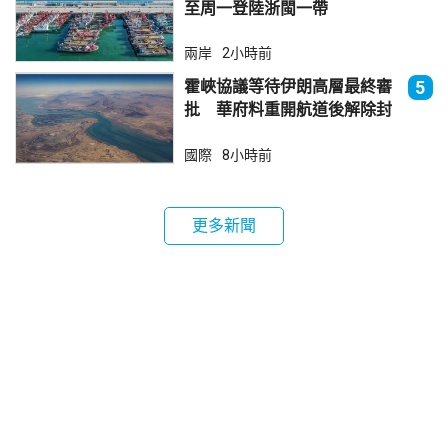
至周一登陸浙閩一帶
兩岸
2小時前
霍峽協議等待伊朗高層最終審
5
批 華府料重開航道後解除封
鎖
國際
8小時前
更多新聞