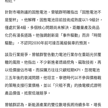
相近。
針對市場熱議的固態電池，曾毓群明確指出「固態電池不
是聖杯」。他解釋，固態電池目前技術成熟度以1-9級計，
僅處於第4級，多個核心問題尚未解決，距離量產及商品
化仍有漫長道路。他強調創新是「事件驅動」而非「時間
驅動」，不認同2030年前可達百萬級裝車的預測。
談及行業競爭，曾毓群警告動力電池行業存在重蹈光伏覆
轍的風險。他指出，不少新進者透過挖角、竊取技術，再
以低價搶佔市場，而採購方往往只顧短期KPI，忽視電池
三五年後的衰減問題。他坦言，寧德時代以不參與價格戰
的策略支撐行業價格，並以「只租不賣」的換電模式證明
產品價值，抵禦低端競爭。
曾毓群認為，新能源產業的雙位數增長將持續多年，增長