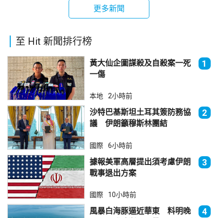
更多新聞
至 Hit 新聞排行榜
黃大仙企圖謀殺及自殺案一死
1
一傷
本地
2小時前
沙特巴基斯坦土耳其簽防務協
2
議 伊朗籲穆斯林團結
國際
6小時前
據報美軍高層提出須考慮伊朗
3
戰事退出方案
國際
10小時前
風暴白海豚逼近華東 料明晚
4