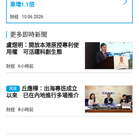
車增1.1倍
財經
10.06.2026
更多即時新聞
盧煜明：開放本港原授專利使
用權 可活躍科創生態
財經
6小時前
丘應樺：出海專班成立
精選
以來 已在內地進行多場推介
會
財經
8小時前