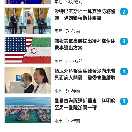
本地
23分鐘前
沙特巴基斯坦土耳其簽防務協
2
議 伊朗籲穆斯林團結
國際
7小時前
據報美軍高層提出須考慮伊朗
3
戰事退出方案
國際
11小時前
泌尿外科醫生葉維晉涉向未曾
4
見面病人開藥 醫委會繼續聆
訊
本地
5小時前
風暴白海豚逼近華東 料明晚
5
至周一登陸浙閩一帶
兩岸
3小時前