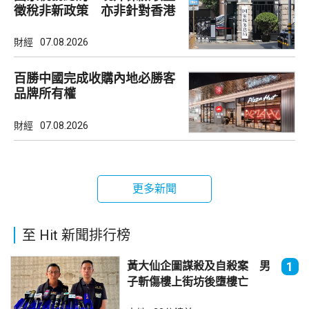
徵稅非新政策 亦非針對香港
市場
財經
07.08.2026
百勝中國完成收購內地必勝客
品牌所有權
財經
07.08.2026
更多新聞
至 Hit 新聞排行榜
黃大仙企圖謀殺及自殺案 男
1
子斬傷樓上街坊後墮樓亡