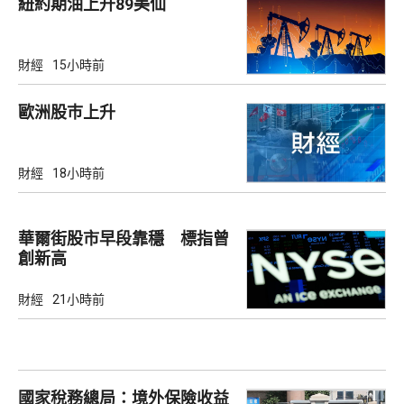
紐約期油上升89美仙
財經
15小時前
歐洲股巿上升
財經
18小時前
華爾街股市早段靠穩 標指曾
創新高
財經
21小時前
國家稅務總局：境外保險收益