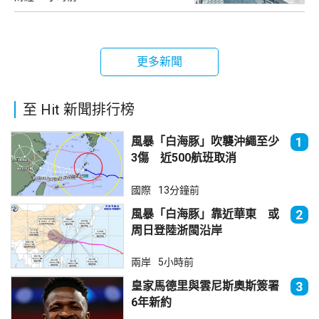
更多新聞
至 Hit 新聞排行榜
風暴「白海豚」吹襲沖繩至少
1
3傷 近500航班取消
國際
13分鐘前
風暴「白海豚」靠近華東 或
2
周日登陸浙閩沿岸
兩岸
5小時前
皇家馬德里與雲尼斯奧斯簽署
3
6年新約