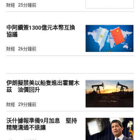
財經
25分鐘前
中阿續簽1300億元本幣互換
協議
財經
26分鐘前
伊朗擬禁美以船隻進出霍爾木
茲 油價回升
財經
29分鐘前
沃什據報準備9月加息 堅持
精簡溝通不退讓